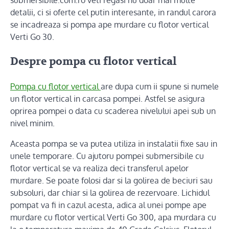
submersibile.com.ro veti regasi nu doar mai multe
detalii, ci si oferte cel putin interesante, in randul carora
se incadreaza si pompa ape murdare cu flotor vertical
Verti Go 30.
Despre pompa cu flotor vertical
Pompa cu flotor vertical
are dupa cum ii spune si numele
un flotor vertical in carcasa pompei. Astfel se asigura
oprirea pompei o data cu scaderea nivelului apei sub un
nivel minim.
Aceasta pompa se va putea utiliza in instalatii fixe sau in
unele temporare. Cu ajutoru pompei submersibile cu
flotor vertical se va realiza deci transferul apelor
murdare. Se poate folosi dar si la golirea de beciuri sau
subsoluri, dar chiar si la golirea de rezervoare. Lichidul
pompat va fi in cazul acesta, adica al unei pompe ape
murdare cu flotor vertical Verti Go 300, apa murdara cu