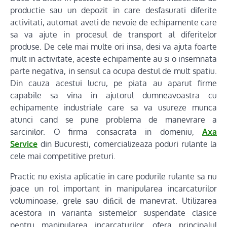
productie sau un depozit in care desfasurati diferite
activitati, automat aveti de nevoie de echipamente care
sa va ajute in procesul de transport al diferitelor
produse. De cele mai multe ori insa, desi va ajuta foarte
mult in activitate, aceste echipamente au si o insemnata
parte negativa, in sensul ca ocupa destul de mult spatiu.
Din cauza acestui lucru, pe piata au aparut firme
capabile sa vina in ajutorul dumneavoastra cu
echipamente industriale care sa va usureze munca
atunci cand se pune problema de manevrare a
sarcinilor. O firma consacrata in domeniu,
Axa
Service
din Bucuresti, comercializeaza poduri rulante la
cele mai competitive preturi.
Practic nu exista aplicatie in care podurile rulante sa nu
joace un rol important in manipularea incarcaturilor
voluminoase, grele sau diﬁcil de manevrat. Utilizarea
acestora in varianta sistemelor suspendate clasice
pentru manipularea incarcaturilor, ofera principalul