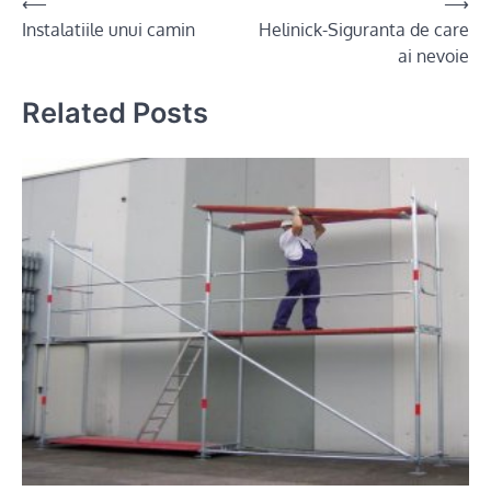
Post
⟵
⟶
Instalatiile unui camin
Helinick-Siguranta de care
navigation
ai nevoie
Related Posts