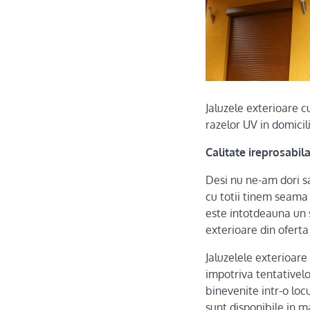
Jaluzele exterioare cu
razelor UV in domicili
Calitate ireprosabila
Desi nu ne-am dori sa
cu totii tinem seama
este intotdeauna un se
exterioare din ofert
Jaluzelele exterioare 
impotriva tentativelo
binevenite intr-o loc
sunt disponibile in m