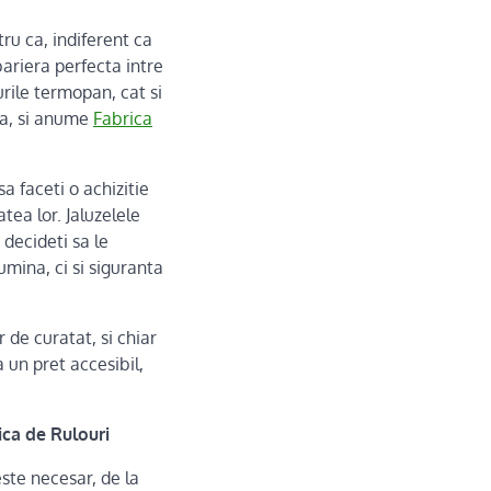
ru ca, indiferent ca
bariera perfecta intre
urile termopan, cat si
ta, si anume
Fabrica
a faceti o achizitie
tea lor. Jaluzelele
 decideti sa le
umina, ci si siguranta
r de curatat, si chiar
a un pret accesibil,
ica de Rulouri
este necesar, de la