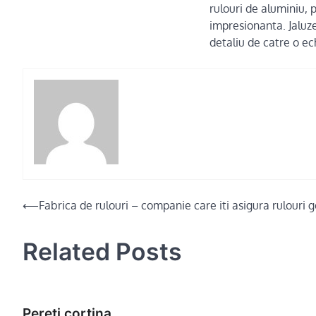
rulouri de aluminiu, p
impresionanta. Jaluze
detaliu de catre o ec
Post
⟵
Fabrica de rulouri – companie care iti asigura rulouri 
navigation
Related Posts
Pereti cortina