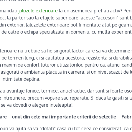
comandati
jaluzele exterioare
la un asemenea pret atractiv? Pent
loc, la parter sau la etajele superioare, aceste “accesorii” sunt 
 din exterior. Jaluzelele exterioare pot fi montate atat pe geam
, de catre o echipa specializata in domeniu, cu multa experien
eterioare nu trebuie sa fie singurul factor care sa va determine s
pe termen lung, ci si calitatea acestora, rezistenta si durabilita
 maxim de confort tuturor utilizatorilor, pentru ca, atunci cand
a asigurati o ambianta placuta in camera, si un nivel scazut de l
 intimitate deplina.
au avantaje fonice, termice, antiefractie, dar sunt si foarte uso
 intretinere, precum vopsire sau reparatii. Si daca le gasiti si l
 se va dovedi o alegere inteleapta!
oare – unul din cele mai importante criterii de selectie – Fabr
ouri va ajuta sa va “dotati” casa cu tot ceea ce considerati ca 