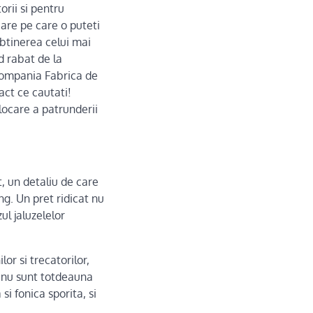
torii si pentru
are pe care o puteti
obtinerea celui mai
d rabat de la
 compania Fabrica de
act ce cautati!
blocare a patrunderii
t, un detaliu de care
g. Un pret ridicat nu
ul jaluzelelor
lor si trecatorilor,
re nu sunt totdeauna
si fonica sporita, si