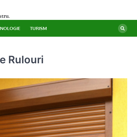
stru.
HNOLOGIE
TURISM
de Rulouri