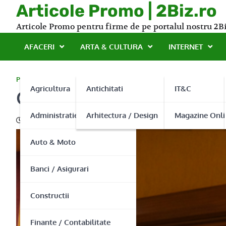
Skip
Articole Promo | 2Biz.ro
to
Articole Promo pentru firme de pe portalul nostru 2Bi
content
AFACERI
ARTA & CULTURA
INTERNET
PROMO
Agricultura
Antichitati
IT&C
Cel mai bun pret jaluzele 
Administratie Publica
Arhitectura / Design
Magazine Onli
13/05/2015
Auto & Moto
Banci / Asigurari
Constructii
Finante / Contabilitate