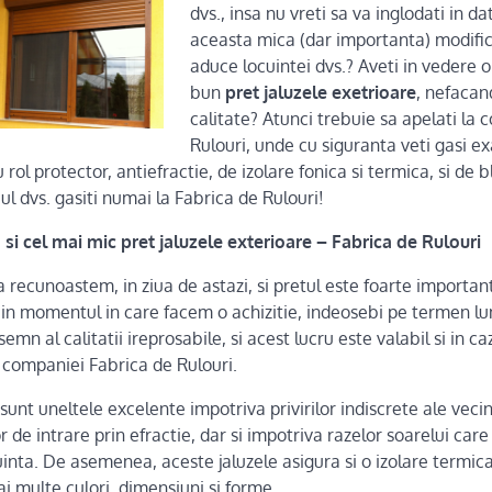
dvs., insa nu vreti sa va inglodati in da
aceasta mica (dar importanta) modific
aduce locuintei dvs.? Aveti in vedere 
bun
pret jaluzele exetrioare
, nefacan
calitate? Atunci trebuie sa apelati la
Rulouri, unde cu siguranta veti gasi ex
 rol protector, antiefractie, de izolare fonica si termica, si de 
ul dvs. gasiti numai la Fabrica de Rulouri!
 si cel mai mic pret jaluzele exterioare – Fabrica de Rulouri
 recunoastem, in ziua de astazi, si pretul este foarte importan
 in momentul in care facem o achizitie, indeosebi pe termen lun
mn al calitatii ireprosabile, si acest lucru este valabil si in caz
a companiei Fabrica de Rulouri.
sunt uneltele excelente impotriva privirilor indiscrete ale vecini
r de intrare prin efractie, dar si impotriva razelor soarelui ca
uinta. De asemenea, aceste jaluzele asigura si o izolare termica 
ai multe culori, dimensiuni si forme.