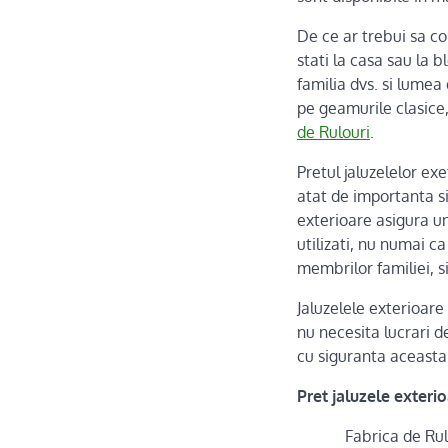
De ce ar trebui sa 
stati la casa sau la b
familia dvs. si lumea
pe geamurile clasice
de Rulouri
.
Pretul jaluzelelor ex
atat de importanta si 
exterioare asigura un
utilizati, nu numai c
membrilor familiei, si
Jaluzelele exterioare 
nu necesita lucrari de
cu siguranta aceasta
Pret jaluzele exteri
Fabrica de Rul