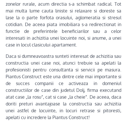
zonelor rurale, acum directia s-a schimbat radical. Tot
mai multa lume cauta liniste si relaxare si doreste sa
lase la o parte forfota orasului, aglomeratia si stresul
cotidian. De aceea piata imobiliara s-a redirectionat in
functie de preferintele beneficiarilor sau a celor
interesati in achizitia unei locuinte noi, si anume, a unei
case in locul clasicului apartament.
Daca si dumneavoastra sunteti interesat de achizitia sau
constructia unei case noi, atunci trebuie sa apelati la
profesionisti pentru consultanta si servicii pe masura.
Piantus Construct este una dintre cele mai importante si
de succes companii ce activeaza in domeniul
constructiilor de case din judetul Dolj, firma executand
atat case „la rosu”, cat si case „la cheie”. De aceea, daca
doriti preturi avantajoase la constructia sau achizitia
unei astfel de locuinte, in locuri retrase si pitoresti,
apelati cu incredere la Piantus Construct!