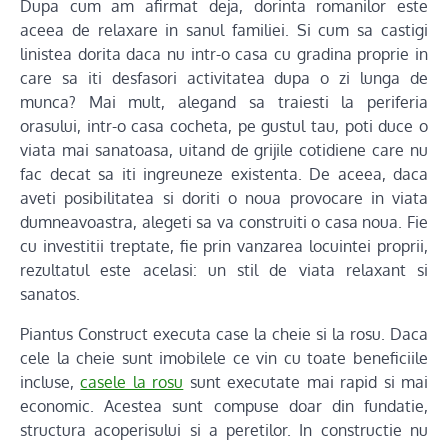
Dupa cum am afirmat deja, dorinta romanilor este
aceea de relaxare in sanul familiei. Si cum sa castigi
linistea dorita daca nu intr-o casa cu gradina proprie in
care sa iti desfasori activitatea dupa o zi lunga de
munca? Mai mult, alegand sa traiesti la periferia
orasului, intr-o casa cocheta, pe gustul tau, poti duce o
viata mai sanatoasa, uitand de grijile cotidiene care nu
fac decat sa iti ingreuneze existenta. De aceea, daca
aveti posibilitatea si doriti o noua provocare in viata
dumneavoastra, alegeti sa va construiti o casa noua. Fie
cu investitii treptate, fie prin vanzarea locuintei proprii,
rezultatul este acelasi: un stil de viata relaxant si
sanatos.
Piantus Construct executa case la cheie si la rosu. Daca
cele la cheie sunt imobilele ce vin cu toate beneficiile
incluse,
casele la rosu
sunt executate mai rapid si mai
economic. Acestea sunt compuse doar din fundatie,
structura acoperisului si a peretilor. In constructie nu