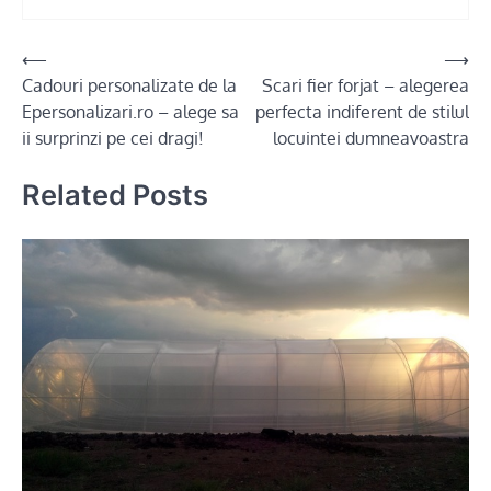
Post
⟵
⟶
Cadouri personalizate de la
Scari fier forjat – alegerea
navigation
Epersonalizari.ro – alege sa
perfecta indiferent de stilul
ii surprinzi pe cei dragi!
locuintei dumneavoastra
Related Posts