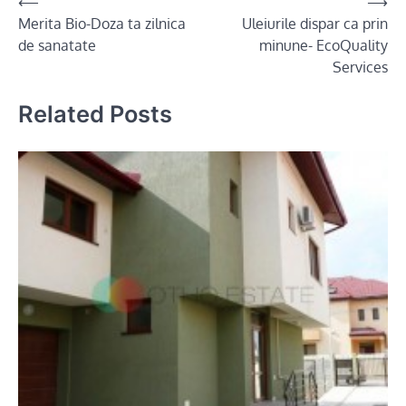
Post
⟵
⟶
Merita Bio-Doza ta zilnica
Uleiurile dispar ca prin
navigation
de sanatate
minune- EcoQuality
Services
Related Posts