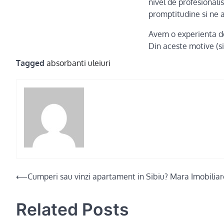
nivel de profesionalis
promptitudine si ne a
Avem o experienta de
Din aceste motive (s
Tagged
absorbanti uleiuri
Post
⟵
Cumperi sau vinzi apartament in Sibiu? Mara Imobiliare 
navigation
Related Posts