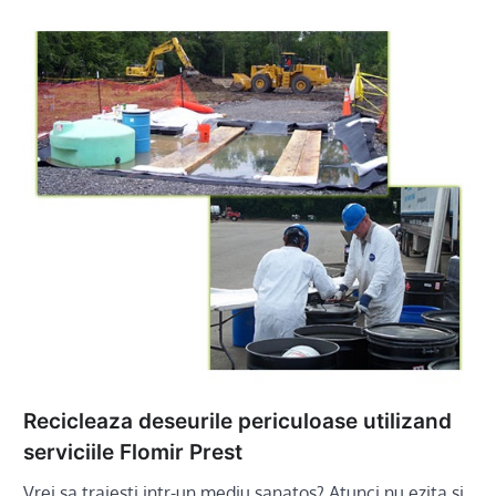
Recicleaza deseurile periculoase utilizand
serviciile Flomir Prest
Vrei sa traiesti intr-un mediu sanatos? Atunci nu ezita si