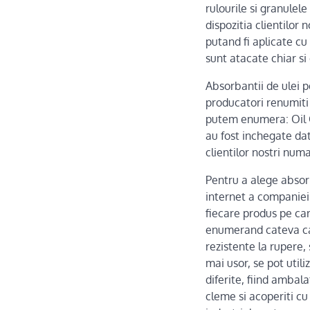
rulourile si granulel
dispozitia clientilor n
putand fi aplicate cu
sunt atacate chiar si 
Absorbantii de ulei p
producatori renumiti
putem enumera: Oil O
au fost inchegate dato
clientilor nostri num
Pentru a alege absor
internet a companiei 
fiecare produs pe car
enumerand cateva cara
rezistente la rupere,
mai usor, se pot util
diferite, fiind ambal
cleme si acoperiti c