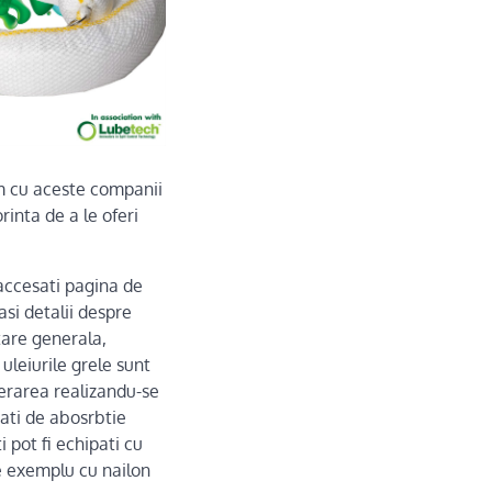
m cu aceste companii
rinta de a le oferi
 accesati pagina de
asi detalii despre
tare generala,
uleiurile grele sunt
perarea realizandu-se
tati de abosrbtie
 pot fi echipati cu
e exemplu cu nailon