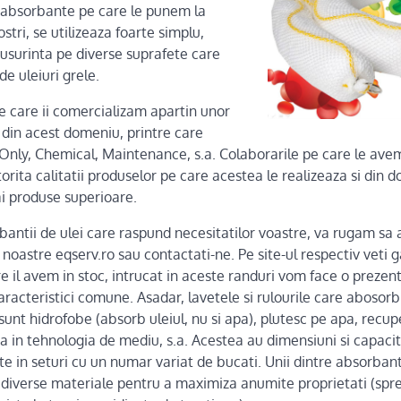
e absorbante pe care le punem la
ostri, se utilizeaza foarte simplu,
 usurinta pe diverse suprafete care
de uleiuri grele.
e care ii comercializam apartin unor
 din acest domeniu, printre care
nly, Chemical, Maintenance, s.a. Colaborarile pe care le ave
rita calitatii produselor pe care acestea le realizeaza si din do
ai produse superioare.
bantii de ulei care raspund necesitatilor voastre, va rugam sa
noastre eqserv.ro sau contactati-ne. Pe site-ul respectiv veti g
e il avem in stoc, intrucat in aceste randuri vom face o prezen
cteristici comune. Asadar, lavetele si rulourile care abosorb 
 sunt hidrofobe (absorb uleiul, nu si apa), plutesc pe apa, recu
iza in tehnologia de mediu, s.a. Acestea au dimensiuni si capaci
ate in seturi cu un numar variat de bucati. Unii dintre absorbanti
u diverse materiale pentru a maximiza anumite proprietati (spr