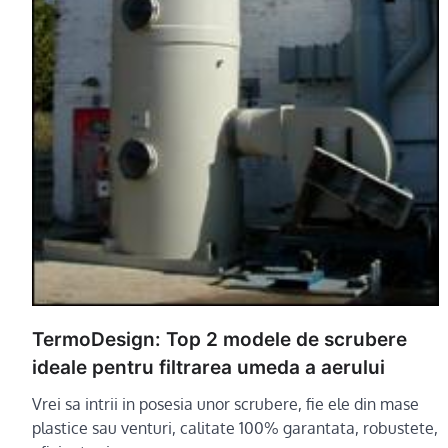
TermoDesign: Top 2 modele de scrubere
ideale pentru filtrarea umeda a aerului
Vrei sa intrii in posesia unor scrubere, fie ele din mase
plastice sau venturi, calitate 100% garantata, robustete,