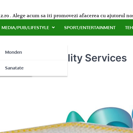
z.ro . Alege acum sa iti promovezi afacerea cu ajutorul no
MEDIA/PUB/LIFESTYLE
SPORT/ENTERTAINMENT
TE
Monden
minune- EcoQuality Services
ne
Sanatate