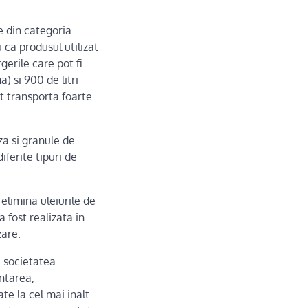
te din categoria
 ca produsul utilizat
gerile care pot fi
) si 900 de litri
ot transporta foarte
za si granule de
iferite tipuri de
 elimina uleiurile de
a fost realizata in
zare.
a societatea
ntarea,
te la cel mai inalt