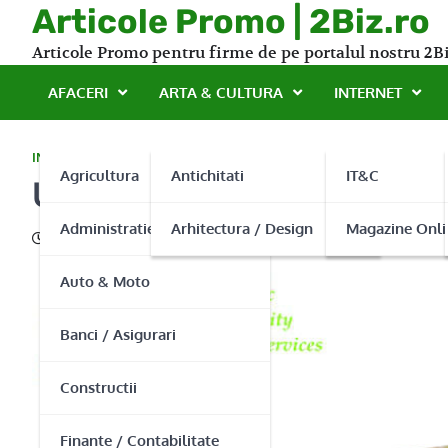
Skip
Articole Promo | 2Biz.ro
to
Articole Promo pentru firme de pe portalul nostru 2Bi
content
AFACERI
ARTA & CULTURA
INTERNET
INDUSTRIE
Agricultura
Antichitati
IT&C
Uleiurile dispar ca prin 
Administratie Publica
Arhitectura / Design
Magazine Onli
03/12/2013
Auto & Moto
Banci / Asigurari
Constructii
Finante / Contabilitate