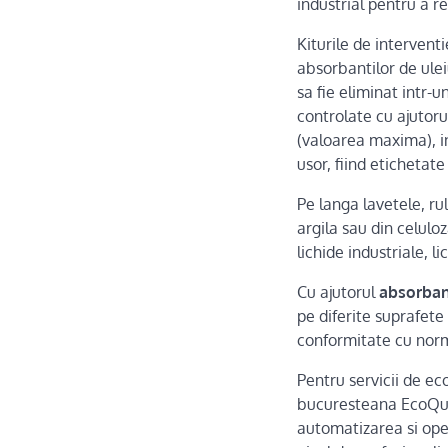
industrial pentru a re
Kiturile de interventi
absorbantilor de ulei
sa fie eliminat intr-
controlate cu ajutorul
(valoarea maxima), in
usor, fiind etichetate
Pe langa lavetele, ru
argila sau din celuloz
lichide industriale, l
Cu ajutorul
absorbant
pe diferite suprafete (
conformitate cu norma
Pentru servicii de ec
bucuresteana EcoQual
automatizarea si oper