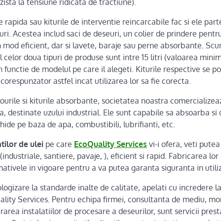
zista la tensiune ridicata de tractiune).
e rapida sau kiturile de interventie reincarcabile fac si ele par
uri. Acestea includ saci de deseuri, un colier de prindere pentru
un mod eficient, dar si lavete, baraje sau perne absorbante. Scur
 celor doua tipuri de produse sunt intre 15 litri (valoarea minima
 functie de modelul pe care il alegeti. Kiturile respective se p
 corespunzator astfel incat utilizarea lor sa fie corecta.
lourile si kiturile absorbante, societatea noastra comercializea
a, destinate uzului industrial. Ele sunt capabile sa absoarba si d
ichide pe baza de apa, combustibili, lubrifianti, etc.
ilor de ulei
pe care
EcoQuality Services
vi-i ofera, veti putea
industriale, santiere, pavaje, ), eficient si rapid. Fabricarea lor 
tivele in vigoare pentru a va putea garanta siguranta in utili
ologizare la standarde inalte de calitate, apelati cu incredere l
ity Services. Pentru echipa firmei, consultanta de mediu, mo
area instalatiilor de procesare a deseurilor, sunt servicii presta