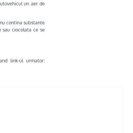
autovehicul un aer de
a nu contina substante
e sau ciocolata ce se
and link-ul urmator: