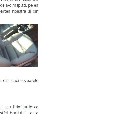
de a-o rasplati, pe ea
partea noastra si din
e ele, caci covoarele
l sau firimiturile ce
stfel bordul si toate