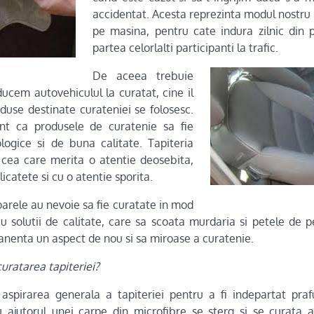
accidentat. Acesta reprezinta modul nostru 
pe masina, pentru cate indura zilnic din 
partea celorlalti participanti la trafic.
De aceea trebuie
ucem autovehiculul la curatat, cine il
oduse destinate curateniei se folosesc.
nt ca produsele de curatenie sa fie
ologice si de buna calitate. Tapiteria
 cea care merita o atentie deosebita,
icatete si cu o atentie sporita.
rele au nevoie sa fie curatate in mod
 cu solutii de calitate, care sa scoata murdaria si petele de p
anenta un aspect de nou si sa miroase a curatenie.
curatarea tapiteriei?
spirarea generala a tapiteriei pentru a fi indepartat prafu
u ajutorul unei carpe din microfibre se sterg si se curata a