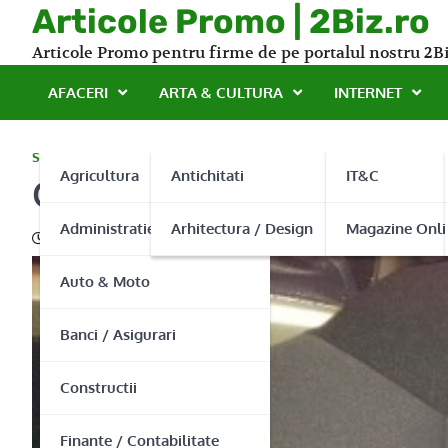
Skip
Articole Promo | 2Biz.ro
to
Articole Promo pentru firme de pe portalul nostru 2Bi
content
AFACERI
ARTA & CULTURA
INTERNET
SERVICII
Agricultura
Antichitati
IT&C
Curatati in mod eficient t
Administratie Publica
Arhitectura / Design
Magazine Onli
26/03/2013
Auto & Moto
Banci / Asigurari
Constructii
Finante / Contabilitate