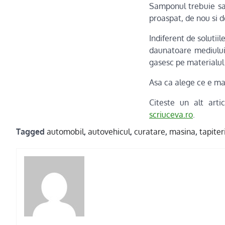
Samponul trebuie sa 
proaspat, de nou si d
Indiferent de solutii
daunatoare mediului 
gasesc pe materialul 
Asa ca alege ce e ma
Citeste un alt arti
scriuceva.ro
.
Tagged
automobil
,
autovehicul
,
curatare
,
masina
,
tapiter