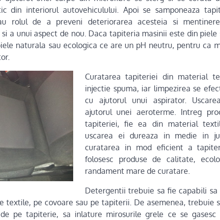
ic din interiorul autovehiculului. Apoi se samponeaza tapite
au rolul de a preveni deteriorarea acesteia si mentinere
si a unui aspect de nou. Daca tapiteria masinii este din piele 
iele naturala sau ecologica ce are un pH neutru, pentru ca ma
or.
Curatarea tapiteriei din material te
injectie spuma, iar limpezirea se efec
cu ajutorul unui aspirator. Uscar
ajutorul unei aeroterme. Intreg pr
tapiteriei, fie ea din material texti
uscarea ei dureaza in medie in j
curatarea in mod eficient a tapiter
folosesc produse de calitate, ecol
randament mare de curatare.
Detergentii trebuie sa fie capabili sa
e textile, pe covoare sau pe tapiterii. De asemenea, trebuie s
e pe tapiterie, sa inlature mirosurile grele ce se gasesc i