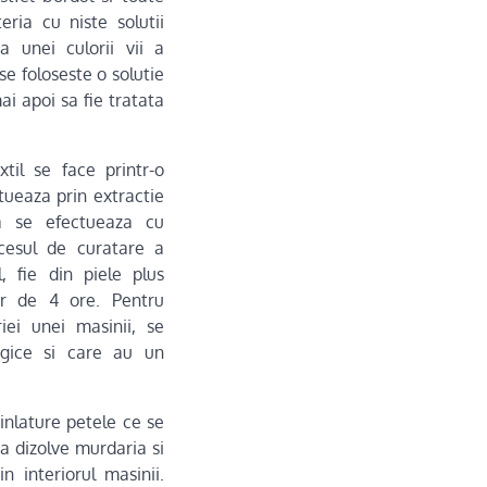
ria cu niste solutii
a unei culorii vii a
se foloseste o solutie
i apoi sa fie tratata
xtil se face printr-o
tueaza prin extractie
ea se efectueaza cu
ocesul de curatare a
l, fie din piele plus
ur de 4 ore. Pentru
iei unei masinii, se
ogice si care au un
 inlature petele ce se
a dizolve murdaria si
n interiorul masinii.