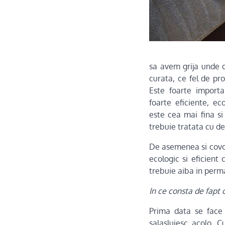
sa avem grija unde d
curata, ce fel de pr
Este foarte importa
foarte eficiente, ec
este cea mai fina si
trebuie tratata cu del
De asemenea si covoa
ecologic si eficient
trebuie aiba in perm
In ce consta de fapt 
Prima data se face a
salasluiesc acolo. C