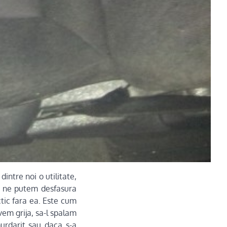
intre noi o utilitate,
u ne putem desfasura
ctic fara ea. Este cum
vem grija, sa-l spalam
murdarit sau daca s-a