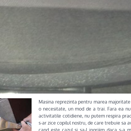
Masina reprezinta pentru marea majoritate d
o necesitate, un mod de a trai. Fara ea n
activitatile cotidiene, nu putem respira pra
s-ar zice copilul nostru, de care trebuie sa a
cand este cazul si sa-l ingrijim daca s-a 