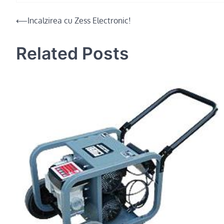
Post
⟵
Incalzirea cu Zess Electronic!
navigation
Related Posts