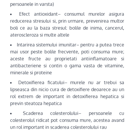
persoanele in varsta)
Efect antioxidant– consumul murelor asigura
reducerea stresului si, prin urmare, prevenirea multor
boli ce au la baza stresul: bolile de inima, cancerul,
ateroscleroza si multe altele
Intarirea sistemului imunitar– pentru a putea trece
mai usor peste bolile frecvente, poti consuma mure;
aceste fructe au proprietati antiinflamatoare si
antibacteriene si contin o gama vasta de vitamine,
minerale si proteine
Detoxifierea ficatului– murele nu ar trebui sa
lipseasca din nicio cura de detoxifiere deoarece au un
rol extrem de important in detoxifierea hepatica si
previn steatoza hepatica
Scaderea colesterolului– persoanele cu
colesterolul ridicat pot consuma mure, acestea avand
un rol important in scaderea colesterolului rau