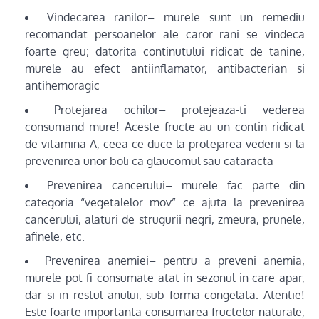
Vindecarea ranilor– murele sunt un remediu
recomandat persoanelor ale caror rani se vindeca
foarte greu; datorita continutului ridicat de tanine,
murele au efect antiinflamator, antibacterian si
antihemoragic
Protejarea ochilor– protejeaza-ti vederea
consumand mure! Aceste fructe au un contin ridicat
de vitamina A, ceea ce duce la protejarea vederii si la
prevenirea unor boli ca glaucomul sau cataracta
Prevenirea cancerului– murele fac parte din
categoria “vegetalelor mov” ce ajuta la prevenirea
cancerului, alaturi de strugurii negri, zmeura, prunele,
afinele, etc.
Prevenirea anemiei– pentru a preveni anemia,
murele pot fi consumate atat in sezonul in care apar,
dar si in restul anului, sub forma congelata. Atentie!
Este foarte importanta consumarea fructelor naturale,