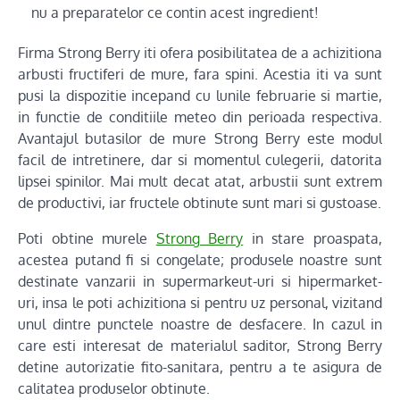
nu a preparatelor ce contin acest ingredient!
Firma Strong Berry iti ofera posibilitatea de a achizitiona
arbusti fructiferi de mure, fara spini. Acestia iti va sunt
pusi la dispozitie incepand cu lunile februarie si martie,
in functie de conditiile meteo din perioada respectiva.
Avantajul butasilor de mure Strong Berry este modul
facil de intretinere, dar si momentul culegerii, datorita
lipsei spinilor. Mai mult decat atat, arbustii sunt extrem
de productivi, iar fructele obtinute sunt mari si gustoase.
Poti obtine murele
Strong Berry
in stare proaspata,
acestea putand fi si congelate; produsele noastre sunt
destinate vanzarii in supermarkeut-uri si hipermarket-
uri, insa le poti achizitiona si pentru uz personal, vizitand
unul dintre punctele noastre de desfacere. In cazul in
care esti interesat de materialul saditor, Strong Berry
detine autorizatie fito-sanitara, pentru a te asigura de
calitatea produselor obtinute.