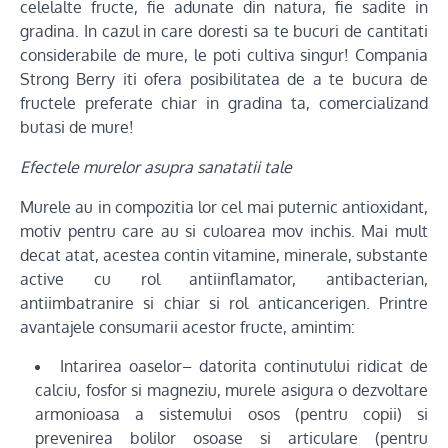
celelalte fructe, fie adunate din natura, fie sadite in
gradina. In cazul in care doresti sa te bucuri de cantitati
considerabile de mure, le poti cultiva singur! Compania
Strong Berry iti ofera posibilitatea de a te bucura de
fructele preferate chiar in gradina ta, comercializand
butasi de mure!
Efectele murelor asupra sanatatii tale
Murele au in compozitia lor cel mai puternic antioxidant,
motiv pentru care au si culoarea mov inchis. Mai mult
decat atat, acestea contin vitamine, minerale, substante
active cu rol antiinflamator, antibacterian,
antiimbatranire si chiar si rol anticancerigen. Printre
avantajele consumarii acestor fructe, amintim:
Intarirea oaselor– datorita continutului ridicat de
calciu, fosfor si magneziu, murele asigura o dezvoltare
armonioasa a sistemului osos (pentru copii) si
prevenirea bolilor osoase si articulare (pentru