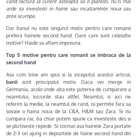
cand factura la curent asteapta sa o platesti, nu-ti mai
arde sa investesti in haine sau incaltaminte noua sau
prea scumpa.
Dar banul nu este singurul motiv pentru care romanii
prefera hainele second hand. Oare care sunt celelalte
motive? Haide sa aflam impreuna.
Top 5 motive pentru care romanii se imbraca de la
second hand
Asa cum bine am spus si la inceputul acestui articol,
banii
sunt principalul motiv. Daca vei merge in
Germania, acolo unde alta este puterea de cumparare a
neamtului, lucrurile stau altfel. Neamtul, si aici ne
referim la medie, la neamtul de rand, isi permite fara sa
sovaie o haina noua de la C&A, H&M sau Zara. Si nu
cumpara rar, ba chiar putem spune ca investeste des si
se plictiseste repede. Si tocmai asa hainele Zara purtate
de 2-3 ori ajung in depozitele de haine second hand din