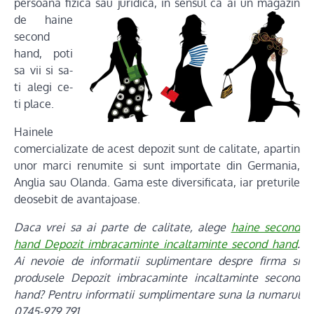
persoana fizica sau juridica,
in sensul ca ai un magazin
de haine
second
hand, poti
sa vii si sa-
ti alegi ce-
ti place.
Hainele
comercializate de acest depozit sunt de calitate, apartin
unor marci renumite si sunt importate din Germania,
Anglia sau Olanda. Gama este diversificata, iar preturile
deosebit de avantajoase.
Daca vrei sa ai parte de calitate, alege
haine second
hand Depozit imbracaminte incaltaminte second hand
.
Ai nevoie de informatii suplimentare despre firma si
produsele Depozit imbracaminte incaltaminte second
hand? Pentru informatii sumplimentare suna la numarul
0745-979.791.