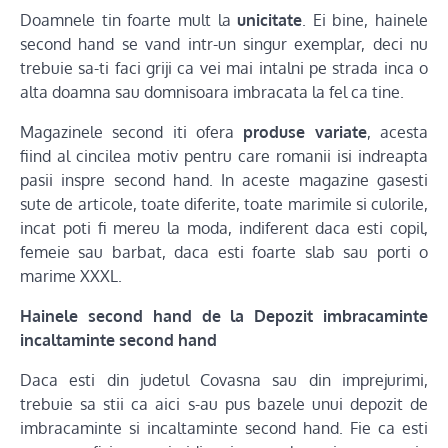
Doamnele tin foarte mult la
unicitate
. Ei bine, hainele
second hand se vand intr-un singur exemplar, deci nu
trebuie sa-ti faci griji ca vei mai intalni pe strada inca o
alta doamna sau domnisoara imbracata la fel ca tine.
Magazinele second iti ofera
produse variate
, acesta
fiind al cincilea motiv pentru care romanii isi indreapta
pasii inspre second hand. In aceste magazine gasesti
sute de articole, toate diferite, toate marimile si culorile,
incat poti fi mereu la moda, indiferent daca esti copil,
femeie sau barbat, daca esti foarte slab sau porti o
marime XXXL.
Hainele second hand de la Depozit imbracaminte
incaltaminte second hand
Daca esti din judetul Covasna sau din imprejurimi,
trebuie sa stii ca aici s-au pus bazele unui depozit de
imbracaminte si incaltaminte second hand. Fie ca esti