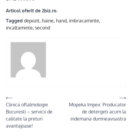
Articol oferit de 2biz.ro.
Tagged
depozit
,
haine
,
hand
,
imbracaminte
,
incaltaminte
,
second
Post
⟵
⟶
Clinica oftalmologie
Mopeka Impex: Producator
navigation
Bucuresti – servicii de
de detergeti acum la
calitate la preturi
indemana dumneavoastra
avantajoase!