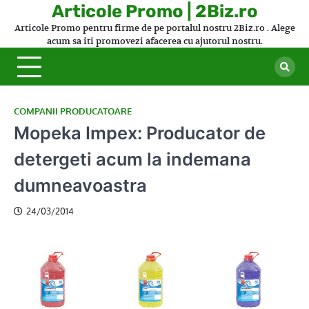
Skip
Articole Promo | 2Biz.ro
to
Articole Promo pentru firme de pe portalul nostru 2Biz.ro . Alege
content
acum sa iti promovezi afacerea cu ajutorul nostru.
COMPANII PRODUCATOARE
Mopeka Impex: Producator de
detergeti acum la indemana
dumneavoastra
24/03/2014