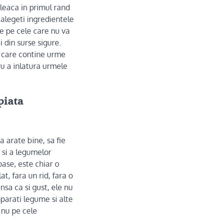
pleaca in primul rand
 alegeti ingredientele
le pe cele care nu va
i din surse sigure.
ea care contine urme
ru a inlatura urmele
piata
 arate bine, sa fie
r si a legumelor
oase, este chiar o
, fara un rid, fara o
nsa ca si gust, ele nu
parati legume si alte
 nu pe cele