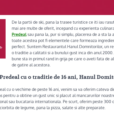
De la partii de ski, pana la trasee turistice ce iti iau ras
mai are multe de oferit, incepand cu experienta culinar
Predeal
sau pana la, pur si simplu, placerea de a sta la 
toate acestea pot fi elementele care formeaza ingredie
perfect. Suntem Restaurantul Hanul Domnitorilor, un re
o traditie a calitatii si a bunului gust inca din anul 200
bune sta in primul rand in grija pe care o aveti fata de a
de gatire al acestora.
Predeal cu o traditie de 16 ani, Hanul Domit
eal cu o vechime de peste 16 ani, venim sa va oferim cateva di
s pentru a obtine un gust unic si placut al mancarurilor noastre
onal sau bucataria internationala. Pe scurt, oferim peste 300 
iorbita de legume, pana la pizza, salate si alte preparate.