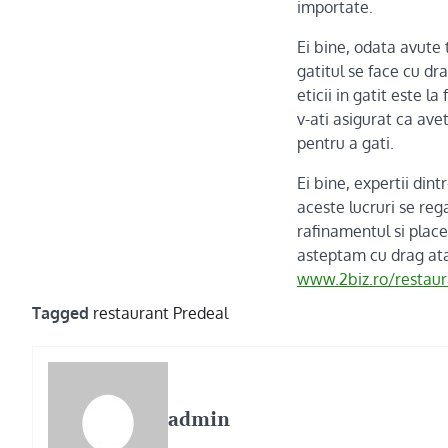
importate.
Ei bine, odata avute 
gatitul se face cu dr
eticii in gatit este 
v-ati asigurat ca avet
pentru a gati.
Ei bine, expertii dint
aceste lucruri se reg
rafinamentul si place
asteptam cu drag atat
www.2biz.ro/restaura
Tagged
restaurant Predeal
admin