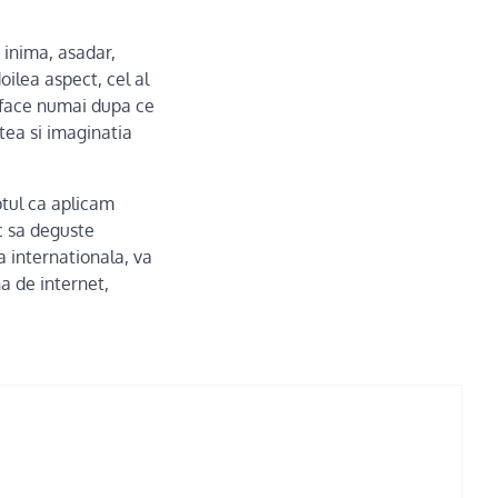
 inima, asadar,
oilea aspect, cel al
e face numai dupa ce
stea si imaginatia
aptul ca aplicam
sc sa deguste
a internationala, va
a de internet,