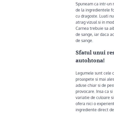
Spuneam ca intr-un re
de la ingredientele f
cu dragoste. Luati nu
atrag vizual si in mo
Carnea trebuie sa aib
de sange, iar daca a
de sange.
Sfatul unui re
autohtona!
Legumele sunt cele ca
proaspete si mai ales
aduse chiar si de pes
provocare. Insa ca si
variatie de culoare s
ofera nici o experie
ingrediente direct de