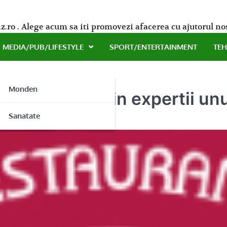
z.ro . Alege acum sa iti promovezi afacerea cu ajutorul no
MEDIA/PUB/LIFESTYLE
SPORT/ENTERTAINMENT
TE
Monden
e de la unii din expertii un
ne
Sanatate