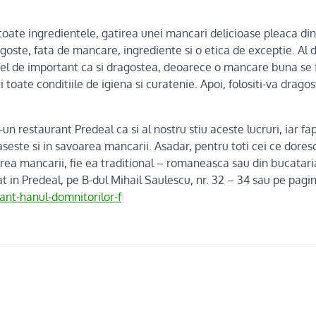
toate ingredientele, gatirea unei mancari delicioase pleaca din
agoste, fata de mancare, ingrediente si o etica de exceptie. Al d
la fel de important ca si dragostea, deoarece o mancare buna s
i toate conditiile de igiena si curatenie. Apoi, folositi-va drago
r-un restaurant Predeal ca si al nostru stiu aceste lucruri, iar f
aseste si in savoarea mancarii. Asadar, pentru toti cei ce dore
rea mancarii, fie ea traditional – romaneasca sau din bucatari
 in Predeal, pe B-dul Mihail Saulescu, nr. 32 – 34 sau pe pagin
nt-hanul-domnitorilor-f