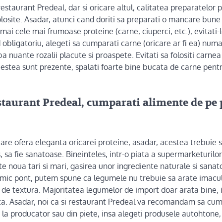
staurant Predeal, dar si oricare altul, calitatea preparatelor 
olosite. Asadar, atunci cand doriti sa preparati o mancare bune
mai cele mai frumoase proteine (carne, ciuperci, etc.), evitati-
d obligatoriu, alegeti sa cumparati carne (oricare ar fi ea) numa
a nuante rozalii placute si proaspete. Evitati sa folositi carn
cestea sunt prezente, spalati foarte bine bucata de carne pent
staurant Predeal, cumparati alimente de pe 
re ofera eleganta oricarei proteine, asadar, acestea trebuie sa
, sa fie sanatoase. Bineinteles, intr-o piata a supermarketurilo
te noua tari si mari, gasirea unor ingrediente naturale si sanat
 mic pont, putem spune ca legumele nu trebuie sa arate imaculat
i de textura. Majoritatea legumelor de import doar arata bine, i
nta. Asadar, noi ca si restaurant Predeal va recomandam sa cum
 la producator sau din piete, insa alegeti produsele autohtone,