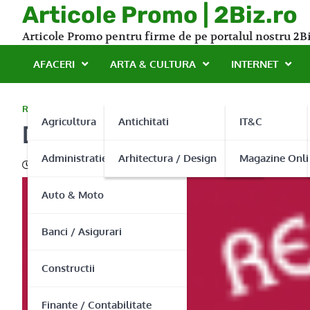
Skip
Articole Promo | 2Biz.ro
to
Articole Promo pentru firme de pe portalul nostru 2Bi
content
AFACERI
ARTA & CULTURA
INTERNET
RESTAURANTE
Agricultura
Antichitati
IT&C
Despre mancare si dragost
Administratie Publica
Arhitectura / Design
Magazine Onli
06/05/2016
Auto & Moto
Banci / Asigurari
Constructii
Finante / Contabilitate