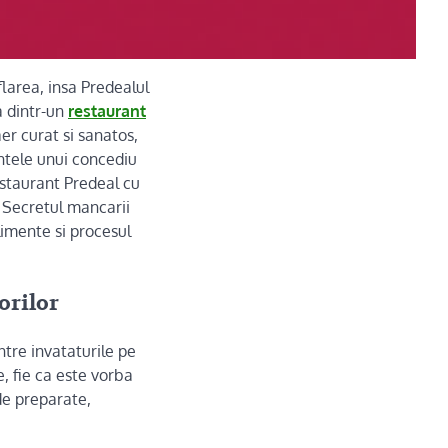
uflarea, insa Predealul
a dintr-un
restaurant
aer curat si sanatos,
ntele unui concediu
staurant Predeal cu
0. Secretul mancarii
limente si procesul
orilor
ntre invataturile pe
, fie ca este vorba
de preparate,