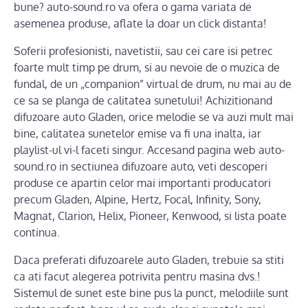
bune? auto-sound.ro va ofera o gama variata de
asemenea produse, aflate la doar un click distanta!
Soferii profesionisti, navetistii, sau cei care isi petrec
foarte mult timp pe drum, si au nevoie de o muzica de
fundal, de un „companion” virtual de drum, nu mai au de
ce sa se planga de calitatea sunetului! Achizitionand
difuzoare auto Gladen, orice melodie se va auzi mult mai
bine, calitatea sunetelor emise va fi una inalta, iar
playlist-ul vi-l faceti singur. Accesand pagina web auto-
sound.ro in sectiunea difuzoare auto, veti descoperi
produse ce apartin celor mai importanti producatori
precum Gladen, Alpine, Hertz, Focal, Infinity, Sony,
Magnat, Clarion, Helix, Pioneer, Kenwood, si lista poate
continua.
Daca preferati difuzoarele auto Gladen, trebuie sa stiti
ca ati facut alegerea potrivita pentru masina dvs.!
Sistemul de sunet este bine pus la punct, melodiile sunt