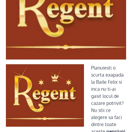
Planuiesti o
scurta exapada
la Baile Felix si
inca nu ti-ai
gasit locul de
cazare potrivit?
Nu stii ce
alegere sa faci
dintre toate
aceste
pensiuni