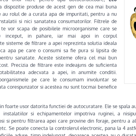
la dispozitie produse de acest gen de cea mai buna
re au rolul de a curata apa de impuritati, pentru a nu
stalatii si nici sanatatea consumatorilor. Filtrele de
 te vor scapa de posibilele microorganisme care se
tru inceput, in pahare, iar mai apoi in corpul
e sisteme de filtrare a apei reprezinta solutia ideala
 ca apa pe care o consumi sa fie pura si lipsita de
pentru sanatate. Aceste sisteme ofera cel mai bun
ost. Precizia de filtrare este indeajuns de suficienta
tabilitatea adecvata a apei, in anumite conditii.
croorganismele pe care le consumam involuntar se
rata corespunzator si acestea nu sunt tocmai benefice
etin foarte usor datorita functiei de autocuratare. Ele se spala 
 instalatiilor si echipamentelor impotriva ruginei, a nisipulu
si si pentru filtrarea apei care provine din foraje, pentru a a
etc. Se poate conecta la controlerul electronic, pana la 4 astfe
ficiile aduse, timp indelungat, deoarece acestea au o durat