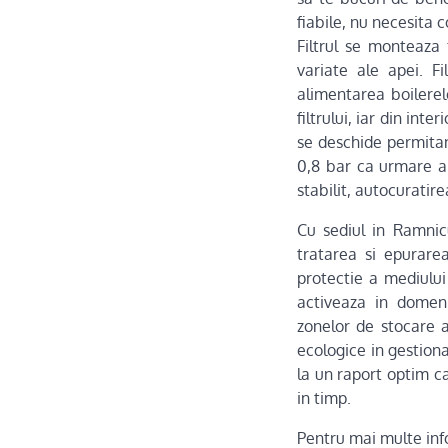
fiabile, nu necesita c
Filtrul se monteaza 
variate ale apei. Fi
alimentarea boilerelo
filtrului, iar din int
se deschide permitan
0,8 bar ca urmare a 
stabilit, autocuratire
Cu sediul in Ramni
tratarea si epurare
protectie a mediului
activeaza in domeni
zonelor de stocare a
ecologice in gestion
la un raport optim ca
in timp.
Pentru mai multe info