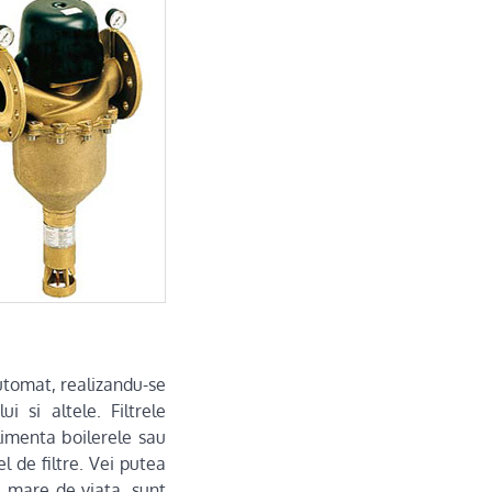
automat, realizandu-se
i si altele. Filtrele
limenta boilerele sau
l de filtre. Vei putea
a mare de viata, sunt