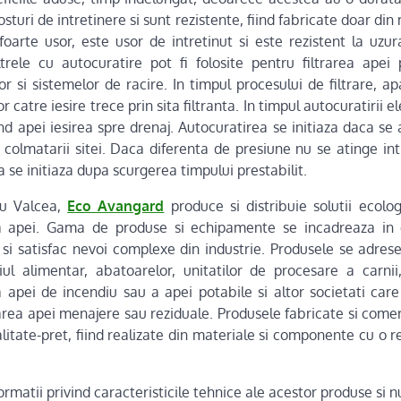
osturi de intretinere si sunt rezistente, fiind fabricate doar din
foarte usor, este usor de intretinut si este rezistent la uzu
ltrele cu autocuratire pot fi folosite pentru filtrarea apei 
r si sistemelor de racire. In timpul procesului de filtrare, ap
erior catre iesire trece prin sita filtranta. In timpul autocuratirii
d apei iesirea spre drenaj. Autocuratirea se initiaza daca se 
colmatarii sitei. Daca diferenta de presiune nu se atinge int
a se initiaza dupa scurgerea timpului prestabilit.
cu Valcea,
Eco Avangard
produce si distribuie solutii ecolo
a apei. Gama de produse si echipamente se incadreaza in 
 si satisfac nevoi complexe din industrie. Produsele se adrese
ul alimentar, abatoarelor, unitatilor de procesare a carnii,
 apei de incendiu sau a apei potabile si altor societati care
area apei menajere sau reziduale. Produsele fabricate si comer
litate-pret, fiind realizate din materiale si componente cu o 
rmatii privind caracteristicile tehnice ale acestor produse si