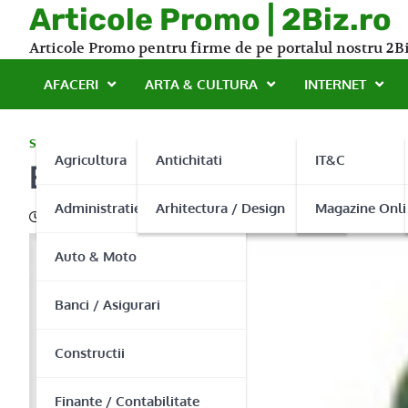
Skip
Articole Promo | 2Biz.ro
to
Articole Promo pentru firme de pe portalul nostru 2Bi
content
AFACERI
ARTA & CULTURA
INTERNET
SANATATE
Agricultura
Antichitati
IT&C
Eco Avangard pune pret p
Administratie Publica
Arhitectura / Design
Magazine Onli
11/03/2014
Auto & Moto
Banci / Asigurari
Constructii
Finante / Contabilitate