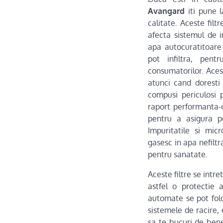
Avangard
iti pune 
calitate. Aceste filt
afecta sistemul de in
apa autocuratitoare
pot infiltra, pen
consumatorilor. Acest
atunci cand doresti
compusi periculosi 
raport performanta-c
pentru a asigura po
Impuritatile si mi
gasesc in apa nefilt
pentru sanatate.
Aceste filtre se intr
astfel o protectie a
automate se pot folo
sistemele de racire, 
sa te bucuri de bene