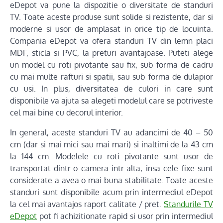
eDepot va pune la dispozitie o diversitate de standuri
TV. Toate aceste produse sunt solide si rezistente, dar si
moderne si usor de amplasat in orice tip de locuinta.
Compania eDepot va ofera standuri TV din lemn placi
MDF, sticla si PVC, la preturi avantajoase. Puteti alege
un model cu roti pivotante sau fix, sub forma de cadru
cu mai multe rafturi si spatii, sau sub forma de dulapior
cu usi. In plus, diversitatea de culori in care sunt
disponibile va ajuta sa alegeti modelul care se potriveste
cel mai bine cu decorul interior.
In general, aceste standuri TV au adancimi de 40 – 50
cm (dar si mai mici sau mai mari) si inaltimi de la 43 cm
la 144 cm. Modelele cu roti pivotante sunt usor de
transportat dintr-o camera intr-alta, insa cele fixe sunt
considerate a avea o mai buna stabilitate. Toate aceste
standuri sunt disponibile acum prin intermediul eDepot
la cel mai avantajos raport calitate / pret.
Standurile TV
eDepot
pot fi achizitionate rapid si usor prin intermediul