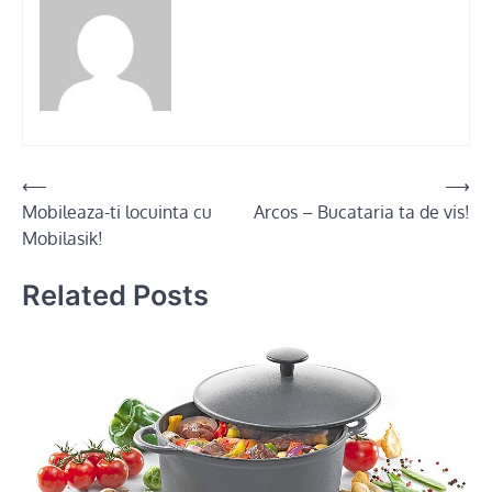
Post
⟵
⟶
Mobileaza-ti locuinta cu
Arcos – Bucataria ta de vis!
navigation
Mobilasik!
Related Posts