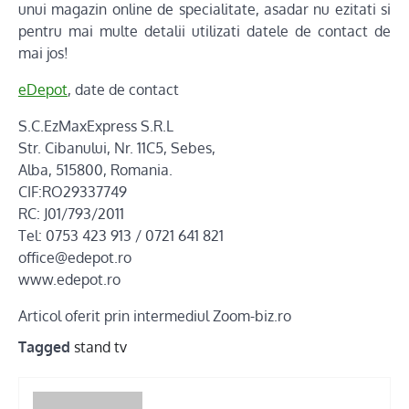
unui magazin online de specialitate, asadar nu ezitati si
pentru mai multe detalii utilizati datele de contact de
mai jos!
eDepot
, date de contact
S.C.EzMaxExpress S.R.L
Str. Cibanului, Nr. 11C5, Sebes,
Alba, 515800, Romania.
CIF:RO29337749
RC: J01/793/2011
Tel: 0753 423 913 / 0721 641 821
office@edepot.ro
www.edepot.ro
Articol oferit prin intermediul Zoom-biz.ro
Tagged
stand tv