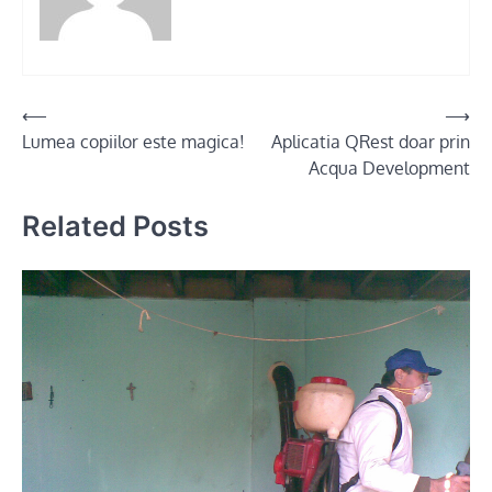
Post
⟵
⟶
Lumea copiilor este magica!
Aplicatia QRest doar prin
navigation
Acqua Development
Related Posts