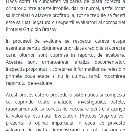
Daca doriti sa cunoasteti valoarea de piata corecta a
oricaror dintre aceste imobile, dar nu numai, astfel incat
sa incheiati o afacere profitabila, tot ce trebuie sa faceti
este sa luati legatura cu expertii evaluatori ai companiei
Proteus Grup din Brasov.
In procesul de evaluare se respecta cateva etape
esentiale pentru obtinerea unor date credibile si corecte
care, ulterior, sunt cuprinse in raportul de evaluare.
Acestea sunt urmatoarele: analiza documentelor,
inspectia proprietatii, corelarea informatiilor ce reies din
primele doua etape si nu in ultimul rand, intocmirea
raportului de evaluare.
Acest proces este o procedura sistematica si complexa
ce cuprinde toate analizele, investigatiile, datele,
rationamentele si concluziile necesare pentru a ajunge
la valoarea estimata. Evaluatorii Proteus Grup va vor
prezenta o opinie impartiala in ceea ce priveste
valoarea de piata, demonstrand ca toti factorii ce