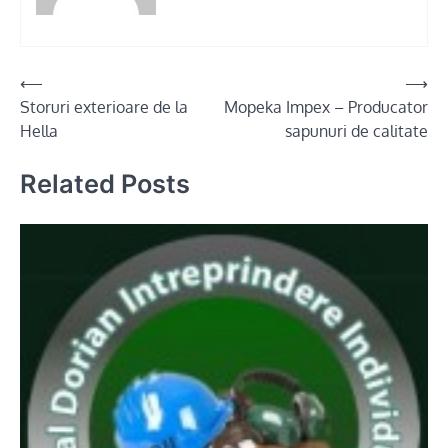
Post
⟵
⟶
Storuri exterioare de la
Mopeka Impex – Producator
navigation
Hella
sapunuri de calitate
Related Posts