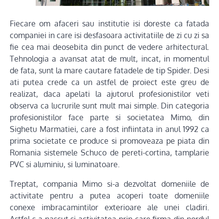
Fiecare om afaceri sau institutie isi doreste ca fatada
companiei in care isi desfasoara activitatiile de zi cu zi sa
fie cea mai deosebita din punct de vedere arhitectural.
Tehnologia a avansat atat de mult, incat, in momentul
de fata, sunt la mare cautare fatadele de tip Spider. Desi
ati putea crede ca un astfel de proiect este greu de
realizat, daca apelati la ajutorul profesionistilor veti
observa ca lucrurile sunt mult mai simple. Din categoria
profesionistilor face parte si societatea Mimo, din
Sighetu Marmatiei, care a fost infiintata in anul 1992 ca
prima societate ce produce si promoveaza pe piata din
Romania sistemele Schuco de pereti-cortina, tamplarie
PVC si aluminiu, si luminatoare.
Treptat, compania Mimo si-a dezvoltat domeniile de
activitate pentru a putea acoperi toate domeniile
conexe imbracamintilor exterioare ale unei cladiri.