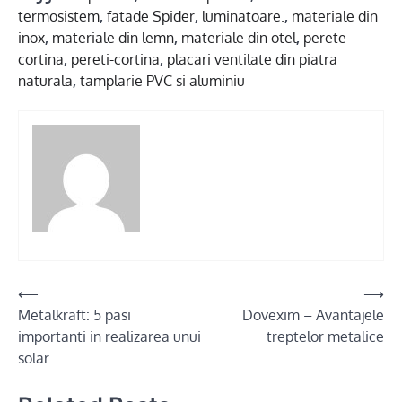
termosistem
,
fatade Spider
,
luminatoare.
,
materiale din
inox
,
materiale din lemn
,
materiale din otel
,
perete
cortina
,
pereti-cortina
,
placari ventilate din piatra
naturala
,
tamplarie PVC si aluminiu
Post
⟵
⟶
Metalkraft: 5 pasi
Dovexim – Avantajele
navigation
importanti in realizarea unui
treptelor metalice
solar