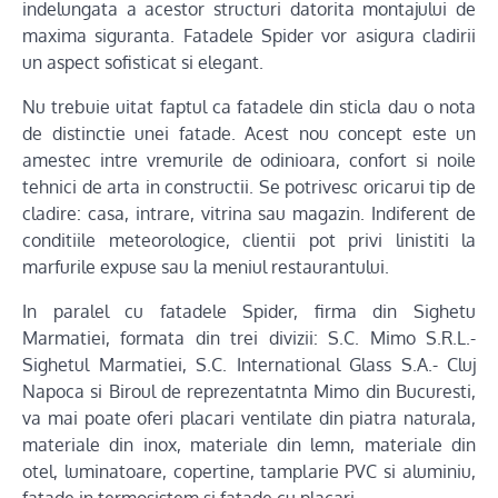
indelungata a acestor structuri datorita montajului de
maxima siguranta. Fatadele Spider vor asigura cladirii
un aspect sofisticat si elegant.
Nu trebuie uitat faptul ca fatadele din sticla dau o nota
de distinctie unei fatade. Acest nou concept este un
amestec intre vremurile de odinioara, confort si noile
tehnici de arta in constructii. Se potrivesc oricarui tip de
cladire: casa, intrare, vitrina sau magazin. Indiferent de
conditiile meteorologice, clientii pot privi linistiti la
marfurile expuse sau la meniul restaurantului.
In paralel cu fatadele Spider, firma din Sighetu
Marmatiei, formata din trei divizii: S.C. Mimo S.R.L.-
Sighetul Marmatiei, S.C. International Glass S.A.- Cluj
Napoca si Biroul de reprezentatnta Mimo din Bucuresti,
va mai poate oferi placari ventilate din piatra naturala,
materiale din inox, materiale din lemn, materiale din
otel, luminatoare, copertine, tamplarie PVC si aluminiu,