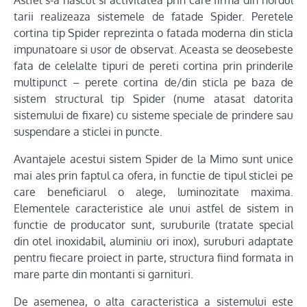
Astfel s-a nascut si activitatea prin care firma din nordul
tarii realizeaza sistemele de fatade Spider. Peretele
cortina tip Spider reprezinta o fatada moderna din sticla
impunatoare si usor de observat. Aceasta se deosebeste
fata de celelalte tipuri de pereti cortina prin prinderile
multipunct – perete cortina de/din sticla pe baza de
sistem structural tip Spider (nume atasat datorita
sistemului de fixare) cu sisteme speciale de prindere sau
suspendare a sticlei in puncte.
Avantajele acestui sistem Spider de la Mimo sunt unice
mai ales prin faptul ca ofera, in functie de tipul sticlei pe
care beneficiarul o alege, luminozitate maxima.
Elementele caracteristice ale unui astfel de sistem in
functie de producator sunt, suruburile (tratate special
din otel inoxidabil, aluminiu ori inox), suruburi adaptate
pentru fiecare proiect in parte, structura fiind formata in
mare parte din montanti si garnituri.
De asemenea, o alta caracteristica a sistemului este