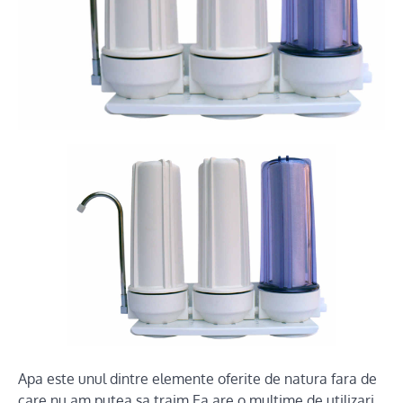
Apa este unul dintre elemente oferite de natura fara de
care nu am putea sa traim.Ea are o multime de utilizari,