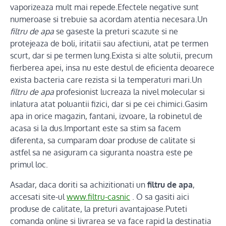
vaporizeaza mult mai repede.Efectele negative sunt
numeroase si trebuie sa acordam atentia necesara.Un
filtru de apa
se gaseste la preturi scazute si ne
protejeaza de boli, iritatii sau afectiuni, atat pe termen
scurt, dar si pe termen lung.Exista si alte solutii, precum
fierberea apei, insa nu este destul de eficienta deoarece
exista bacteria care rezista si la temperaturi mari.Un
filtru de apa
profesionist lucreaza la nivel molecular si
inlatura atat poluantii fizici, dar si pe cei chimici.Gasim
apa in orice magazin, fantani, izvoare, la robinetul de
acasa si la dus.Important este sa stim sa facem
diferenta, sa cumparam doar produse de calitate si
astfel sa ne asiguram ca siguranta noastra este pe
primul loc.
Asadar, daca doriti sa achizitionati un
filtru de apa
,
accesati site-ul
www.filtru-casnic
. O sa gasiti aici
produse de calitate, la preturi avantajoase.Puteti
comanda online si livrarea se va face rapid la destinatia