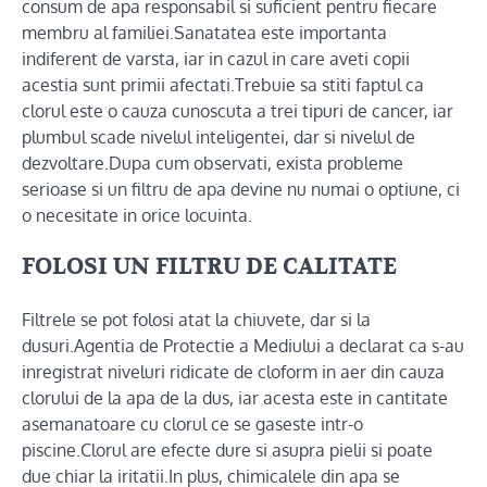
consum de apa responsabil si suficient pentru fiecare
membru al familiei.Sanatatea este importanta
indiferent de varsta, iar in cazul in care aveti copii
acestia sunt primii afectati.Trebuie sa stiti faptul ca
clorul este o cauza cunoscuta a trei tipuri de cancer, iar
plumbul scade nivelul inteligentei, dar si nivelul de
dezvoltare.Dupa cum observati, exista probleme
serioase si un filtru de apa devine nu numai o optiune, ci
o necesitate in orice locuinta.
FOLOSI UN FILTRU DE CALITATE
Filtrele se pot folosi atat la chiuvete, dar si la
dusuri.Agentia de Protectie a Mediului a declarat ca s-au
inregistrat niveluri ridicate de cloform in aer din cauza
clorului de la apa de la dus, iar acesta este in cantitate
asemanatoare cu clorul ce se gaseste intr-o
piscine.Clorul are efecte dure si asupra pielii si poate
due chiar la iritatii.In plus, chimicalele din apa se