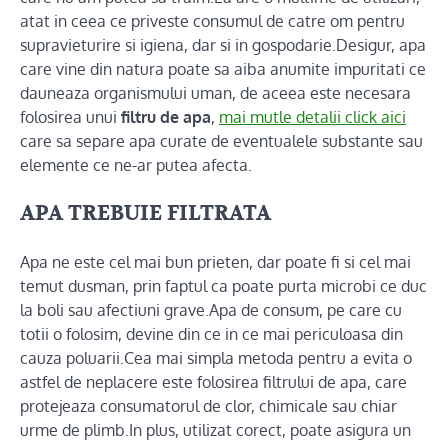
atat in ceea ce priveste consumul de catre om pentru
supravieturire si igiena, dar si in gospodarie.Desigur, apa
care vine din natura poate sa aiba anumite impuritati ce
dauneaza organismului uman, de aceea este necesara
folosirea unui
filtru de apa
,
mai mutle detalii click aici
care sa separe apa curate de eventualele substante sau
elemente ce ne-ar putea afecta.
APA TREBUIE FILTRATA
Apa ne este cel mai bun prieten, dar poate fi si cel mai
temut dusman, prin faptul ca poate purta microbi ce duc
la boli sau afectiuni grave.Apa de consum, pe care cu
totii o folosim, devine din ce in ce mai periculoasa din
cauza poluarii.Cea mai simpla metoda pentru a evita o
astfel de neplacere este folosirea filtrului de apa, care
protejeaza consumatorul de clor, chimicale sau chiar
urme de plimb.In plus, utilizat corect, poate asigura un