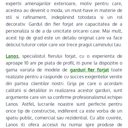
expertii amenajarilor exterioare, motiv pentru care,
acestea au devenit o moda, un must-have in materie de
stil si rafinament, indeplinind totodata si un rol
decorativ. Gardul din fier forjat are capacitatea de a
personaliza si de a da unicitate oricarei case. Mai mult,
acest tip de grad este un detaliu original care va face
deliciul tuturor celor care vor trece pragul caminului tau.
Lanos
, specialistul fierului forjat, cu o experienta de
aproape 10 ani pe piata de profil, iti pune la dispozitie o
gama variata de modele de
garduri fier forjat
toate
realizate pentru a raspunde cu succes exigentelor venite
din partea clientilor nostri. Grija pe care o acordam
calitatii si detaliilor in realizarea acestor garduri, sunt
argumente care vin sa confirme profesionalismul echipei
Lanos. Astfel, lucrarile noastre sunt perfecte pentru
orice tip de constructie, indiferent ca este vorba de un
spatiu public, comercial sau rezidential. Cu alte cuvinte,
Lanos iti ofera accesul nu numai spre produse de