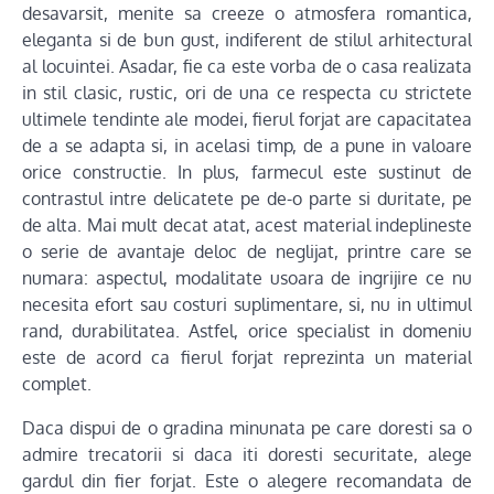
desavarsit, menite sa creeze o atmosfera romantica,
eleganta si de bun gust, indiferent de stilul arhitectural
al locuintei. Asadar, fie ca este vorba de o casa realizata
in stil clasic, rustic, ori de una ce respecta cu strictete
ultimele tendinte ale modei, fierul forjat are capacitatea
de a se adapta si, in acelasi timp, de a pune in valoare
orice constructie. In plus, farmecul este sustinut de
contrastul intre delicatete pe de-o parte si duritate, pe
de alta. Mai mult decat atat, acest material indeplineste
o serie de avantaje deloc de neglijat, printre care se
numara: aspectul, modalitate usoara de ingrijire ce nu
necesita efort sau costuri suplimentare, si, nu in ultimul
rand, durabilitatea. Astfel, orice specialist in domeniu
este de acord ca fierul forjat reprezinta un material
complet.
Daca dispui de o gradina minunata pe care doresti sa o
admire trecatorii si daca iti doresti securitate, alege
gardul din fier forjat. Este o alegere recomandata de