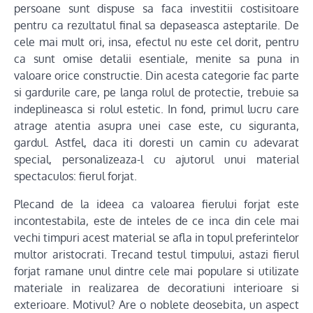
persoane sunt dispuse sa faca investitii costisitoare
pentru ca rezultatul final sa depaseasca asteptarile. De
cele mai mult ori, insa, efectul nu este cel dorit, pentru
ca sunt omise detalii esentiale, menite sa puna in
valoare orice constructie. Din acesta categorie fac parte
si gardurile care, pe langa rolul de protectie, trebuie sa
indeplineasca si rolul estetic. In fond, primul lucru care
atrage atentia asupra unei case este, cu siguranta,
gardul. Astfel, daca iti doresti un camin cu adevarat
special, personalizeaza-l cu ajutorul unui material
spectaculos: fierul forjat.
Plecand de la ideea ca valoarea fierului forjat este
incontestabila, este de inteles de ce inca din cele mai
vechi timpuri acest material se afla in topul preferintelor
multor aristocrati. Trecand testul timpului, astazi fierul
forjat ramane unul dintre cele mai populare si utilizate
materiale in realizarea de decoratiuni interioare si
exterioare. Motivul? Are o noblete deosebita, un aspect