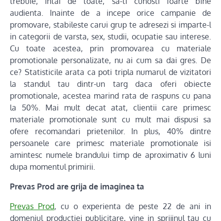
trebuie, intai de toate, sa-ti cunosti foarte bine
audienta. Inainte de a incepe orice campanie de
promovare, stabileste carui grup te adresezi si imparte-l
in categorii de varsta, sex, studii, ocupatie sau interese.
Cu toate acestea, prin promovarea cu materiale
promotionale personalizate, nu ai cum sa dai gres. De
ce? Statisticile arata ca poti tripla numarul de vizitatori
la standul tau dintr-un targ daca oferi obiecte
promotionale, acestea marind rata de raspuns cu pana
la 50%. Mai mult decat atat, clientii care primesc
materiale promotionale sunt cu mult mai dispusi sa
ofere recomandari prietenilor. In plus, 40% dintre
persoanele care primesc materiale promotionale isi
amintesc numele brandului timp de aproximativ 6 luni
dupa momentul primirii.
Prevas Prod are grija de imaginea ta
Prevas Prod
, cu o experienta de peste 22 de ani in
domeniul productiei publicitare, vine in sprijinul tau cu