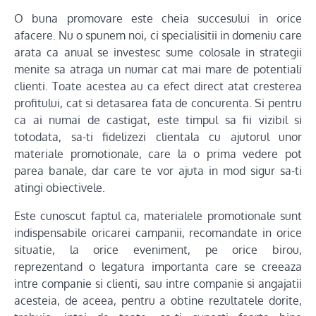
O buna promovare este cheia succesului in orice
afacere. Nu o spunem noi, ci specialisitii in domeniu care
arata ca anual se investesc sume colosale in strategii
menite sa atraga un numar cat mai mare de potentiali
clienti. Toate acestea au ca efect direct atat cresterea
profitului, cat si detasarea fata de concurenta. Si pentru
ca ai numai de castigat, este timpul sa fii vizibil si
totodata, sa-ti fidelizezi clientala cu ajutorul unor
materiale promotionale, care la o prima vedere pot
parea banale, dar care te vor ajuta in mod sigur sa-ti
atingi obiectivele.
Este cunoscut faptul ca, materialele promotionale sunt
indispensabile oricarei campanii, recomandate in orice
situatie, la orice eveniment, pe orice birou,
reprezentand o legatura importanta care se creeaza
intre companie si clienti, sau intre companie si angajatii
acesteia, de aceea, pentru a obtine rezultatele dorite,