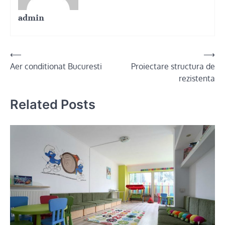
admin
Post
⟵
⟶
Aer conditionat Bucuresti
Proiectare structura de
navigation
rezistenta
Related Posts