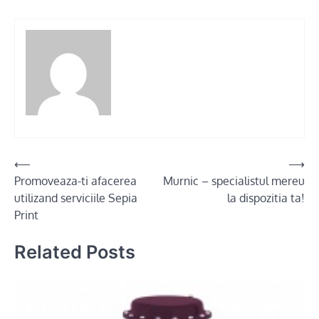
Post
⟵
⟶
Promoveaza-ti afacerea
Murnic – specialistul mereu
navigation
utilizand serviciile Sepia
la dispozitia ta!
Print
Related Posts