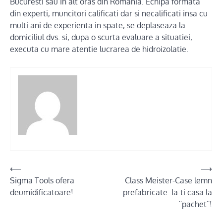
Bucuresti sau in alt oras din Romania. Echipa formata
din experti, muncitori calificati dar si necalificati insa cu
multi ani de experienta in spate, se deplaseaza la
domiciliul dvs. si, dupa o scurta evaluare a situatiei,
executa cu mare atentie lucrarea de hidroizolatie.
Post
⟵
⟶
Sigma Tools ofera
Class Meister-Case lemn
navigation
deumidificatoare!
prefabricate. Ia-ti casa la
¨pachet¨!