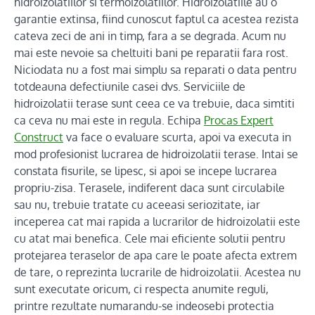
hidroizolatiilor si termoizolatiilor. Hidroizolatiile au o
garantie extinsa, fiind cunoscut faptul ca acestea rezista
cateva zeci de ani in timp, fara a se degrada. Acum nu
mai este nevoie sa cheltuiti bani pe reparatii fara rost.
Niciodata nu a fost mai simplu sa reparati o data pentru
totdeauna defectiunile casei dvs. Serviciile de
hidroizolatii terase sunt ceea ce va trebuie, daca simtiti
ca ceva nu mai este in regula. Echipa
Procas Expert
Construct
va face o evaluare scurta, apoi va executa in
mod profesionist lucrarea de hidroizolatii terase. Intai se
constata fisurile, se lipesc, si apoi se incepe lucrarea
propriu-zisa. Terasele, indiferent daca sunt circulabile
sau nu, trebuie tratate cu aceeasi seriozitate, iar
inceperea cat mai rapida a lucrarilor de hidroizolatii este
cu atat mai benefica. Cele mai eficiente solutii pentru
protejarea teraselor de apa care le poate afecta extrem
de tare, o reprezinta lucrarile de hidroizolatii. Acestea nu
sunt executate oricum, ci respecta anumite reguli,
printre rezultate numarandu-se indeosebi protectia