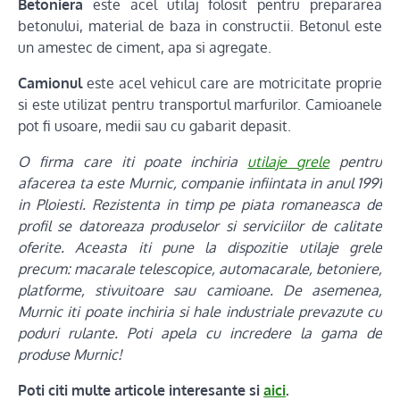
Betoniera
este acel utilaj folosit pentru prepararea
betonului, material de baza in constructii. Betonul este
un amestec de ciment, apa si agregate.
Camionul
este acel vehicul care are motricitate proprie
si este utilizat pentru transportul marfurilor. Camioanele
pot fi usoare, medii sau cu gabarit depasit.
O firma care iti poate inchiria
utilaje grele
pentru
afacerea ta este Murnic, companie infiintata in anul 1991
in Ploiesti. Rezistenta in timp pe piata romaneasca de
profil se datoreaza produselor si serviciilor de calitate
oferite. Aceasta iti pune la dispozitie utilaje grele
precum: macarale telescopice, automacarale, betoniere,
platforme, stivuitoare sau camioane. De asemenea,
Murnic iti poate inchiria si hale industriale prevazute cu
poduri rulante. Poti apela cu incredere la gama de
produse Murnic!
Poti citi multe articole interesante si
aici
.