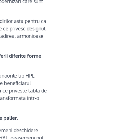
odernizari care sunt
irilor asta pentru ca
 ce privesc designul
cladirea, armonioase
rii diferite forme
anourile tip HPL
e beneficiarul
a ce priveste tabla de
ransformata intr-o
e palier.
semeni deschidere
a RAL, deasemeni pot