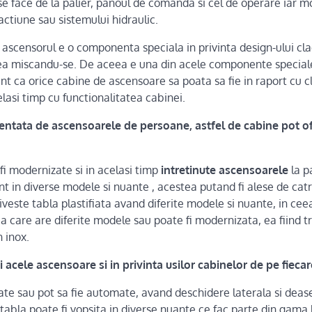
e face de la palier, panoul de comanda si cel de operare iar m
actiune sau sistemului hidraulic.
ascensorul e o componenta speciala in privinta design-ului clad
 ea miscandu-se. De aceea e una din acele componente speciale
ant ca orice cabine de ascensoare sa poata sa fie in raport cu 
elasi timp cu functionalitatea cabinei.
ntata de ascensoarele de persoane, astfel de cabine pot ofe
 fi modernizate si in acelasi timp
intretinute ascensoarele
la p
t in diverse modele si nuante , acestea putand fi alese de catr
priveste tabla plastifiata avand diferite modele si nuante, in cee
a care are diferite modele sau poate fi modernizata, ea fiind t
n inox.
 acele ascensoare si in privinta usilor cabinelor de pe fiecar
ate sau pot sa fie automate, avand deschidere laterala si dea
 tabla poate fi vopsita in diverse nuante ce fac parte din gam