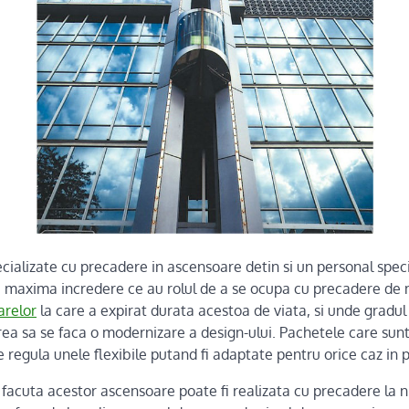
cializate cu precadere in ascensoare detin si un personal spec
de maxima incredere ce au rolul de a se ocupa cu precadere de
arelor
la care a expirat durata acestoa de viata, si unde gradul 
vrea sa se faca o modernizare a design-ului. Pachetele care sun
 regula unele flexibile putand fi adaptate pentru orice caz in p
acuta acestor ascensoare poate fi realizata cu precadere la niv