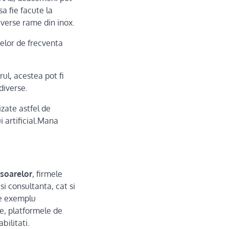
a fie facute la
iverse rame din inox.
relor de frecventa
ul, acestea pot fi
diverse.
zate astfel de
i artificial.Mana
nsoarelor
, firmele
 si consultanta, cat si
de exemplu
e, platformele de
bilitati.