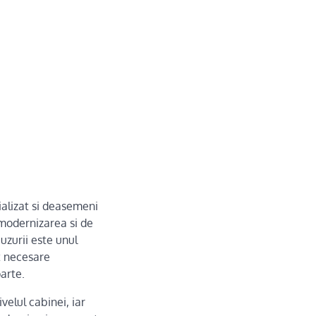
ializat si deasemeni
 modernizarea si de
uzurii este unul
t necesare
arte.
elul cabinei, iar