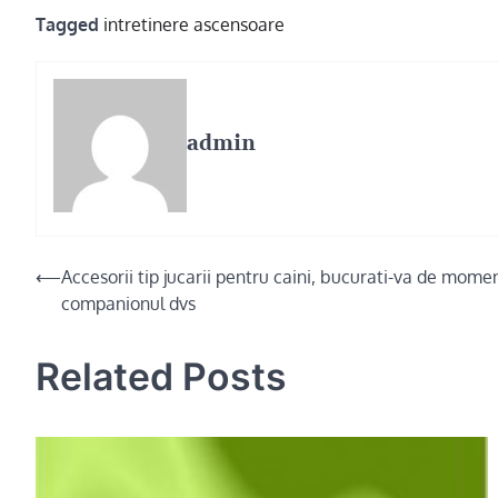
Tagged
intretinere ascensoare
admin
Post
⟵
Accesorii tip jucarii pentru caini, bucurati-va de mom
companionul dvs
navigation
Related Posts