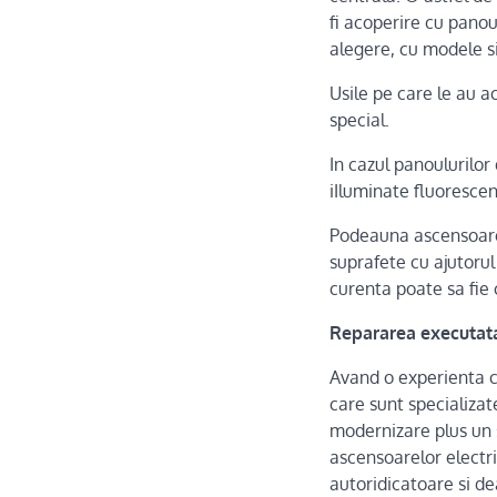
fi acoperire cu panou
alegere, cu modele si
Usile pe care le au a
special.
In cazul panoulurilor
iIluminate fluorescent
Podeauna ascensoarel
suprafete cu ajutorul 
curenta poate sa fie 
Repararea executata
Avand o experienta c
care sunt specializate
modernizare plus un 
ascensoarelor electr
autoridicatoare si de