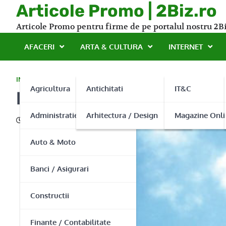
Skip
Articole Promo | 2Biz.ro
to
Articole Promo pentru firme de pe portalul nostru 2Bi
content
AFACERI
ARTA & CULTURA
INTERNET
INDUSTRIE
Agricultura
Antichitati
IT&C
Intretinere ascensoare cu
Administratie Publica
Arhitectura / Design
Magazine Onli
02/11/2016
Auto & Moto
Banci / Asigurari
Constructii
Finante / Contabilitate