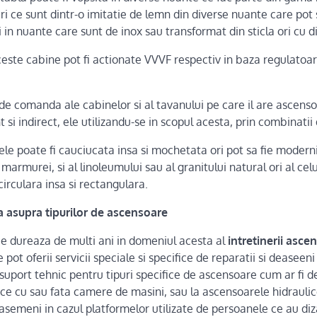
ri ce sunt dintr-o imitatie de lemn din diverse nuante care pot s
 in nuante care sunt de inox sau transformat din sticla ori cu d
ceste cabine pot fi actionate VVVF respectiv in baza regulatoa
 de comanda ale cabinelor si al tavanului pe care il are ascensor
 si indirect, ele utilizandu-se in scopul acesta, prin combinatii 
e poate fi cauciucata insa si mochetata ori pot sa fie moderni
marmurei, si al linoleumului sau al granitului natural ori al celu
circulara insa si rectangulara.
 asupra tipurilor de ascensoare
e dureaza de multi ani in domeniul acesta al
intretinerii asce
 pot oferii servicii speciale si specifice de reparatii si deaseeni
suport tehnic pentru tipuri specifice de ascensoare cum ar fi 
ice cu sau fata camere de masini, sau la ascensoarele hidraulic
asemeni in cazul platformelor utilizate de persoanele ce au diza