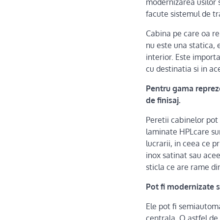
modernizarea usilor s
facute sistemul de tr
Cabina pe care oa re 
nu este una statica,
interior. Este import
cu destinatia si in ac
Pentru gama repreze
de finisaj.
Peretii cabinelor pot
laminate HPLcare sun
lucrarii, in ceea ce 
inox satinat sau acee
sticla ce are rame di
Pot fi modernizate si
Ele pot fi semiautom
centrala. O astfel de