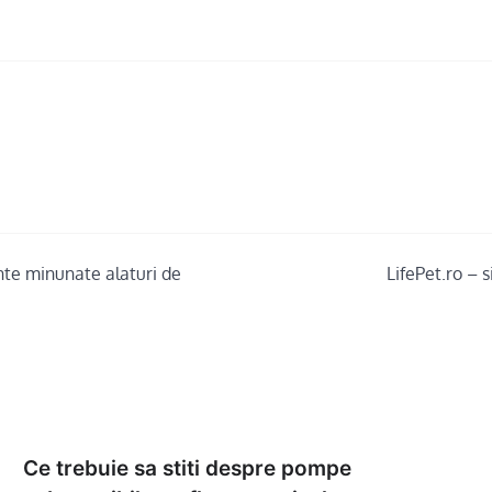
ente minunate alaturi de
LifePet.ro – 
Ce trebuie sa stiti despre pompe