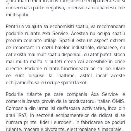
ajuta foarte mult in activitate, aceste echipamente au si
o insemnata parte negativa, in sensul ca ocupa destul de
mult spatiu.
Pentru a va ajuta sa economisiti spatiu, va recomandam
podurile rulante Axa Service. Acestea nu ocupa spatiu
precum celelalte utilaje. Spatiul este un aspect extrem
de important in cazul halelor industriale, deoarece, cu
cat exista mai mult spatiu disponibil, cu atat puteti stoca
mai multa marfa si puteti creea cai accesibile in orice
directie. Podurile rulante functioneaza pe cai de rulare
ce sunt dispuse la inaltime, astfel incat aceste
echipamente sa nu ocupe spatiu la sol.
Podurile rulante pe care compania Axa Service le
comercializeaza provin de la producatorul italian OMIS.
Compania din urma isi desfasoara activitatea, inca din
anul 1967, in sectorul echipamentelor de ridicat si se
numara printe liderii europeni, in fabricarea de poduri
rulante, macarale pivotante, electropalane si macarale.