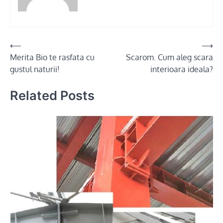
Post
⟵
⟶
Merita Bio te rasfata cu
Scarom. Cum aleg scara
navigation
gustul naturii!
interioara ideala?
Related Posts