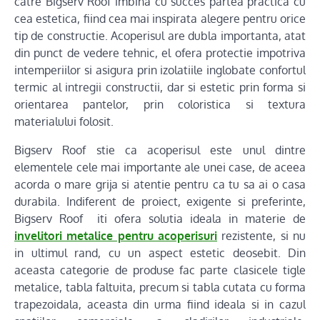
catre Bigserv Roof imbina cu succes partea practica cu
cea estetica, fiind cea mai inspirata alegere pentru orice
tip de constructie. Acoperisul are dubla importanta, atat
din punct de vedere tehnic, el ofera protectie impotriva
intemperiilor si asigura prin izolatiile inglobate confortul
termic al intregii constructii, dar si estetic prin forma si
orientarea pantelor, prin coloristica si textura
materialului folosit.
Bigserv Roof stie ca acoperisul este unul dintre
elementele cele mai importante ale unei case, de aceea
acorda o mare grija si atentie pentru ca tu sa ai o casa
durabila. Indiferent de proiect, exigente si preferinte,
Bigserv Roof iti ofera solutia ideala in materie de
invelitori metalice pentru acoperisuri
rezistente, si nu
in ultimul rand, cu un aspect estetic deosebit. Din
aceasta categorie de produse fac parte clasicele tigle
metalice, tabla faltuita, precum si tabla cutata cu forma
trapezoidala, aceasta din urma fiind ideala si in cazul