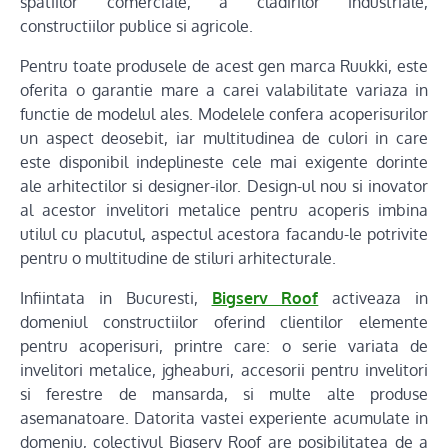
spatiilor comerciale, a cladirilor industriale,
constructiilor publice si agricole.
Pentru toate produsele de acest gen marca Ruukki, este
oferita o garantie mare a carei valabilitate variaza in
functie de modelul ales. Modelele confera acoperisurilor
un aspect deosebit, iar multitudinea de culori in care
este disponibil indeplineste cele mai exigente dorinte
ale arhitectilor si designer-ilor. Design-ul nou si inovator
al acestor invelitori metalice pentru acoperis imbina
utilul cu placutul, aspectul acestora facandu-le potrivite
pentru o multitudine de stiluri arhitecturale.
Infiintata in Bucuresti,
Bigserv Roof
activeaza in
domeniul constructiilor oferind clientilor elemente
pentru acoperisuri, printre care: o serie variata de
invelitori metalice, jgheaburi, accesorii pentru invelitori
si ferestre de mansarda, si multe alte produse
asemanatoare. Datorita vastei experiente acumulate in
domeniu, colectivul Bigserv Roof are posibilitatea de a