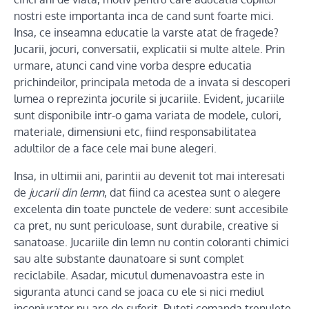
nostri este importanta inca de cand sunt foarte mici.
Insa, ce inseamna educatie la varste atat de fragede?
Jucarii, jocuri, conversatii, explicatii si multe altele. Prin
urmare, atunci cand vine vorba despre educatia
prichindeilor, principala metoda de a invata si descoperi
lumea o reprezinta jocurile si jucariile. Evident, jucariile
sunt disponibile intr-o gama variata de modele, culori,
materiale, dimensiuni etc, fiind responsabilitatea
adultilor de a face cele mai bune alegeri.
Insa, in ultimii ani, parintii au devenit tot mai interesati
de
jucarii din lemn
, dat fiind ca acestea sunt o alegere
excelenta din toate punctele de vedere: sunt accesibile
ca pret, nu sunt periculoase, sunt durabile, creative si
sanatoase. Jucariile din lemn nu contin coloranti chimici
sau alte substante daunatoare si sunt complet
reciclabile. Asadar, micutul dumenavoastra este in
siguranta atunci cand se joaca cu ele si nici mediul
inconjurator nu are de suferit. Puteti comanda trenulete,