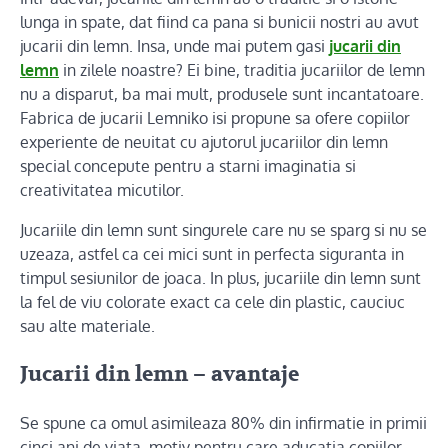
lunga in spate, dat fiind ca pana si bunicii nostri au avut
jucarii din lemn. Insa, unde mai putem gasi
jucarii din
lemn
in zilele noastre? Ei bine, traditia jucariilor de lemn
nu a disparut, ba mai mult, produsele sunt incantatoare.
Fabrica de jucarii Lemniko isi propune sa ofere copiilor
experiente de neuitat cu ajutorul jucariilor din lemn
special concepute pentru a starni imaginatia si
creativitatea micutilor.
Jucariile din lemn sunt singurele care nu se sparg si nu se
uzeaza, astfel ca cei mici sunt in perfecta siguranta in
timpul sesiunilor de joaca. In plus, jucariile din lemn sunt
la fel de viu colorate exact ca cele din plastic, cauciuc
sau alte materiale.
Jucarii din lemn – avantaje
Se spune ca omul asimileaza 80% din infirmatie in primii
cinci ani de viata, motiv pentru care aducatia copiilor