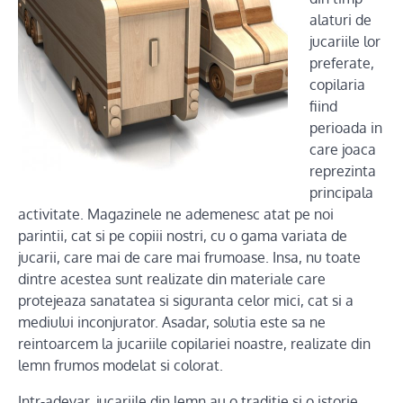
alaturi de
jucariile lor
preferate,
copilaria
fiind
perioada in
care joaca
reprezinta
principala
activitate. Magazinele ne ademenesc atat pe noi
parintii, cat si pe copiii nostri, cu o gama variata de
jucarii, care mai de care mai frumoase. Insa, nu toate
dintre acestea sunt realizate din materiale care
protejeaza sanatatea si siguranta celor mici, cat si a
mediului inconjurator. Asadar, solutia este sa ne
reintoarcem la jucariile copilariei noastre, realizate din
lemn frumos modelat si colorat.
Intr-adevar, jucariile din lemn au o traditie si o istorie