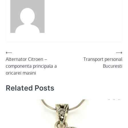
Post
⟵
⟶
Alternator Citroen –
Transport personal
navigation
componenta principala a
Bucuresti
oricarei masini
Related Posts