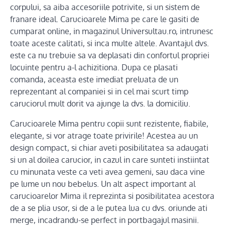
corpului, sa aiba accesoriile potrivite, si un sistem de
franare ideal. Carucioarele Mima pe care le gasiti de
cumparat online, in magazinul Universultau.ro, intrunesc
toate aceste calitati, si inca multe altele. Avantajul dvs.
este ca nu trebuie sa va deplasati din confortul propriei
locuinte pentru a-l achizitiona. Dupa ce plasati
comanda, aceasta este imediat preluata de un
reprezentant al companiei si in cel mai scurt timp
caruciorul mult dorit va ajunge la dvs. la domiciliu.
Carucioarele Mima pentru copii sunt rezistente, fiabile,
elegante, si vor atrage toate privirile! Acestea au un
design compact, si chiar aveti posibilitatea sa adaugati
si un al doilea carucior, in cazul in care sunteti instiintat
cu minunata veste ca veti avea gemeni, sau daca vine
pe lume un nou bebelus. Un alt aspect important al
carucioarelor Mima il reprezinta si posibilitatea acestora
de a se plia usor, si de a le putea lua cu dvs. oriunde ati
merge, incadrandu-se perfect in portbagajul masinii.