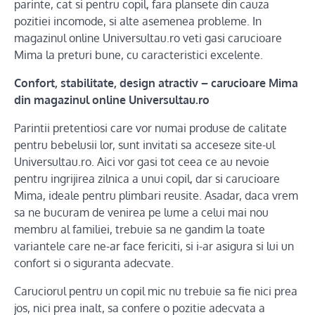
parinte, cat si pentru copil, fara plansete din cauza
pozitiei incomode, si alte asemenea probleme. In
magazinul online Universultau.ro veti gasi carucioare
Mima la preturi bune, cu caracteristici excelente.
Confort, stabilitate, design atractiv – carucioare Mima
din magazinul online Universultau.ro
Parintii pretentiosi care vor numai produse de calitate
pentru bebelusii lor, sunt invitati sa acceseze site-ul
Universultau.ro. Aici vor gasi tot ceea ce au nevoie
pentru ingrijirea zilnica a unui copil, dar si carucioare
Mima, ideale pentru plimbari reusite. Asadar, daca vrem
sa ne bucuram de venirea pe lume a celui mai nou
membru al familiei, trebuie sa ne gandim la toate
variantele care ne-ar face fericiti, si i-ar asigura si lui un
confort si o siguranta adecvate.
Caruciorul pentru un copil mic nu trebuie sa fie nici prea
jos, nici prea inalt, sa confere o pozitie adecvata a