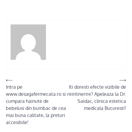
Post
⟵
⟶
Intra pe
Iti doresti efecte vizibile de
navigation
www.desagafermecata.ro si
reintinerire? Apeleaza la Dr.
cumpara hainute de
Saidac, clinica estetica
bebelusi din bumbac de cea
medicala Bucuresti!
mai buna calitate, la preturi
accesibile!