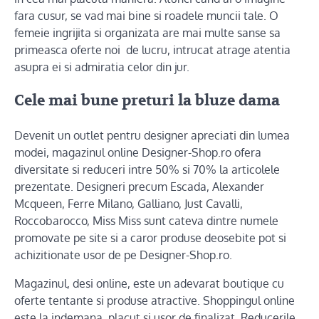
fara cusur, se vad mai bine si roadele muncii tale. O
femeie ingrijita si organizata are mai multe sanse sa
primeasca oferte noi de lucru, intrucat atrage atentia
asupra ei si admiratia celor din jur.
Cele mai bune preturi la bluze dama
Devenit un outlet pentru designer apreciati din lumea
modei, magazinul online Designer-Shop.ro ofera
diversitate si reduceri intre 50% si 70% la articolele
prezentate. Designeri precum Escada, Alexander
Mcqueen, Ferre Milano, Galliano, Just Cavalli,
Roccobarocco, Miss Miss sunt cateva dintre numele
promovate pe site si a caror produse deosebite pot si
achizitionate usor de pe Designer-Shop.ro.
Magazinul, desi online, este un adevarat boutique cu
oferte tentante si produse atractive. Shoppingul online
este la indemana, placut si usor de finalizat. Reducerile