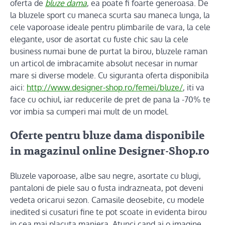
oferta de
bluze dama
, ea poate fi foarte generoasa. De
la bluzele sport cu maneca scurta sau maneca lunga, la
cele vaporoase ideale pentru plimbarile de vara, la cele
elegante, usor de asortat cu fuste chic sau la cele
business numai bune de purtat la birou, bluzele raman
un articol de imbracamite absolut necesar in numar
mare si diverse modele. Cu siguranta oferta disponibila
aici:
http://www.designer-shop.ro/femei/bluze/
, iti va
face cu ochiul, iar reducerile de pret de pana la -70% te
vor imbia sa cumperi mai mult de un model.
Oferte pentru bluze dama disponibile
in magazinul online Designer-Shop.ro
Bluzele vaporoase, albe sau negre, asortate cu blugi,
pantaloni de piele sau o fusta indrazneata, pot deveni
vedeta oricarui sezon. Camasile deosebite, cu modele
inedited si cusaturi fine te pot scoate in evidenta birou
in cea mai placuta maniera. Atunci cand ai o imagine