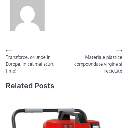
Post
⟵
⟶
Transforce, oriunde in
Materiale plastice
navigation
Europa, in cel mai scurt
compoundate virgine si
timp!
reciclate
Related Posts