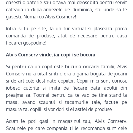
gasesti o baterie sau o tava mai deosebita pentru servit
cafeaua in dupa-amiezele de duminica, stii unde sa le
gasesti. Numai cu Alvis Cosmerv!
Intra si tu pe site, fa un tur virtual si plaseaza prima
comanda de produse, atat de necesare pentru casa
fiecarei gospodine!
Alvis Comserv vinde, iar copiii se bucura
Si pentru ca un copil este bucuria oricarei familii, Alvis
Comserv nu a uitat si iti ofera o gama bogata de jucarii
si de articole destinate copiilor. Copiii mici sunt curiosi,
iubesc culorile si imita de fiecare data adultii din
preajma sa. Tocmai pentru ca te vad pe tine stand la
masa, avand scaunul si tacamurile tale, facute pe
masura ta, copiii isi vor dori si ei astfel de produse.
Acum le poti gasi in magazinul tau, Alvis Comserv.
Scaunele pe care compania ti le recomanda sunt cele