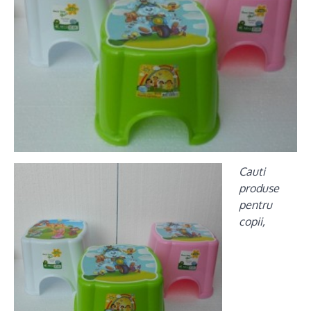
Cauti
produse
pentru
copii,