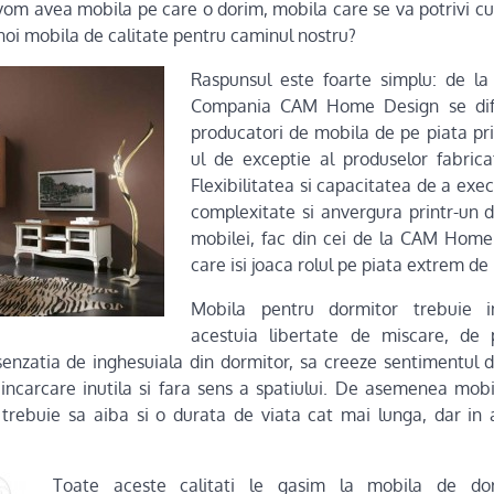
vom avea mobila pe care o dorim, mobila care se va potrivi cu 
i mobila de calitate pentru caminul nostru?
Raspunsul este foarte simplu: de l
Compania CAM Home Design se difer
producatori de mobila de pe piata prin
ul de exceptie al produselor fabrica
Flexibilitatea si capacitatea de a ex
complexitate si anvergura printr-un d
mobilei, fac din cei de la CAM Hom
care isi joaca rolul pe piata extrem de 
Mobila pentru dormitor trebuie 
acestuia libertate de miscare, de pl
senzatia de inghesuiala din dormitor, sa creeze sentimentul d
 incarcare inutila si fara sens a spatiului. De asemenea mo
 trebuie sa aiba si o durata de viata cat mai lunga, dar in a
Toate aceste calitati le gasim la mobila de dor