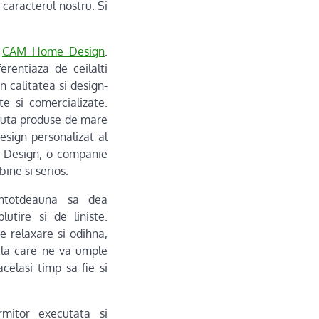
caracterul nostru. Si
a
CAM Home Design
.
entiaza de ceilalti
 calitatea si design-
te si comercializate.
ecuta produse de mare
esign personalizat al
e Design, o companie
bine si serios.
intotdeauna sa dea
utire si de liniste.
e relaxare si odihna,
bila care ne va umple
celasi timp sa fie si
mitor executata si