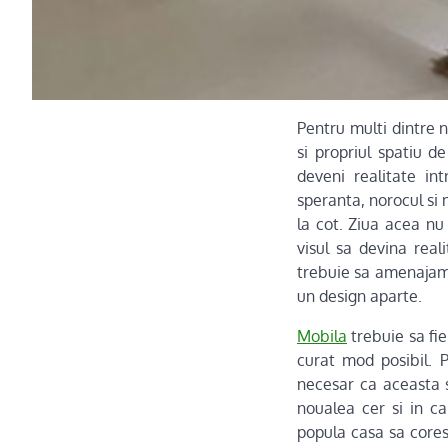
Pentru multi dintre 
si propriul spatiu d
deveni realitate in
speranta, norocul si
la cot. Ziua acea nu
visul sa devina real
trebuie sa amenajam 
un design aparte.
Mobila
trebuie sa fie
curat mod posibil. 
necesar ca aceasta 
noualea cer si in c
popula casa sa core