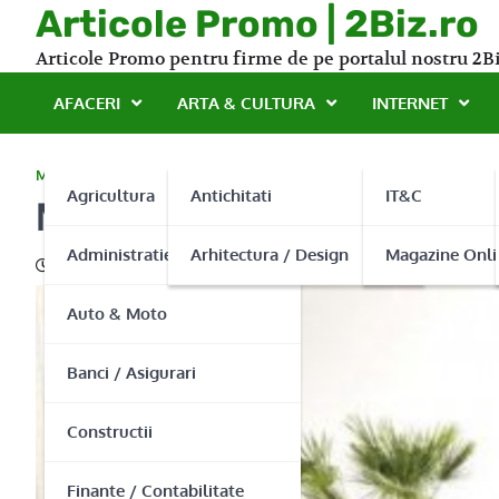
Skip
Articole Promo | 2Biz.ro
to
Articole Promo pentru firme de pe portalul nostru 2Bi
content
AFACERI
ARTA & CULTURA
INTERNET
MOBILA
Agricultura
Antichitati
IT&C
Mobila care te caracter
Administratie Publica
Arhitectura / Design
Magazine Onli
21/03/2013
Auto & Moto
Banci / Asigurari
Constructii
Finante / Contabilitate