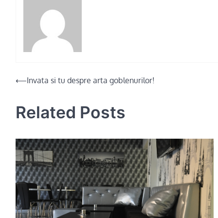
Post
⟵
Invata si tu despre arta goblenurilor!
navigation
Related Posts