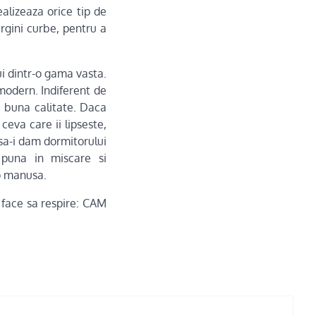
alizeaza orice tip de
rgini curbe, pentru a
i dintr-o gama vasta.
modern. Indiferent de
i buna calitate. Daca
ceva care ii lipseste,
sa-i dam dormitorului
 puna in miscare si
o manusa.
l face sa respire: CAM