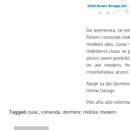
De asemenea, ne este
Putem comanda mobili
modelul ales, clasic
mobilierul clasic se 
atunci avem posibili
un aer modern, fre
creativitatea, atunc
Alege sa dai dormitor
Home Design.
Poti afla alte inform
Tagged
clasic
,
comanda
,
dormitor
,
mobila
,
modern