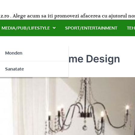
z.ro . Alege acum sa iti promovezi afacerea cu ajutorul no
MEDIA/PUB/LIFESTYLE
SPORT/ENTERTAINMENT
TE
Monden
izeaza – CAM Home Design
ne
Sanatate