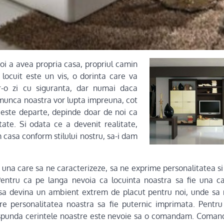
noi a avea propria casa, propriul camin
e locuit este un vis, o dorinta care va
tr-o zi cu siguranta, dar numai daca
 munca noastra vor lupta impreuna, cot
 este departe, depinde doar de noi ca
itate. Si odata ce a devenit realitate,
casa conform stilului nostru, sa-i dam
 una care sa ne caracterizeze, sa ne exprime personalitatea si
Pentru ca pe langa nevoia ca locuinta noastra sa fie una ca
sa devina un ambient extrem de placut pentru noi, unde sa 
are personalitatea noastra sa fie puternic imprimata. Pentr
spunda cerintele noastre este nevoie sa o comandam. Comand