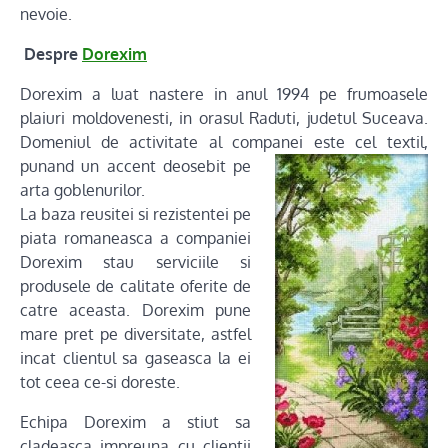
nevoie.
Despre
Dorexim
Dorexim a luat nastere in anul 1994 pe frumoasele
plaiuri moldovenesti, in orasul Raduti, judetul Suceava.
Domeniul de activitate al companei este
cel textil,
punand un accent deosebit pe
arta goblenurilor.
La baza reusitei si rezistentei pe
piata romaneasca a companiei
Dorexim stau serviciile si
produsele de calitate oferite de
catre aceasta. Dorexim pune
mare pret pe diversitate, astfel
incat clientul sa gaseasca la ei
tot ceea ce-si doreste.
Echipa Dorexim a stiut sa
cladeasca impreuna cu clientii