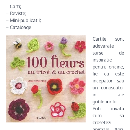
– Carti;
– Reviste;
– Mini-publicatii;
– Cataloage.
Cartile sunt
adevarate
surse de
inspiratie
pentru oricine,
fie ca este
incepator sau
un cunoscator
in ale
goblenurilor.
Poti invata
cum sa
crosetezi
animale, flori,