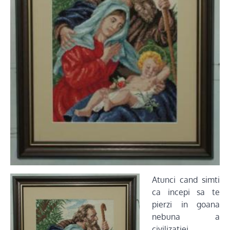
Atunci cand simti
ca incepi sa te
pierzi in goana
nebuna a
civilizatiei