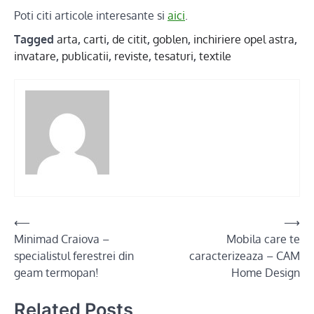
Poti citi articole interesante si
aici
.
Tagged
arta
,
carti
,
de citit
,
goblen
,
inchiriere opel astra
,
invatare
,
publicatii
,
reviste
,
tesaturi
,
textile
Post
⟵
⟶
Minimad Craiova –
Mobila care te
navigation
specialistul ferestrei din
caracterizeaza – CAM
geam termopan!
Home Design
Related Posts