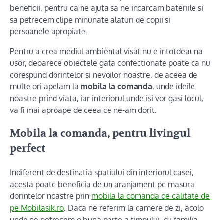
beneficii, pentru ca ne ajuta sa ne incarcam bateriile si
sa petrecem clipe minunate alaturi de copii si
persoanele apropiate.
Pentru a crea mediul ambiental visat nu e intotdeauna
usor, deoarece obiectele gata confectionate poate ca nu
corespund dorintelor si nevoilor noastre, de aceea de
multe ori apelam la
mobila la comanda
, unde ideile
noastre prind viata, iar interiorul unde isi vor gasi locul,
va fi mai aproape de ceea ce ne-am dorit.
Mobila la comanda, pentru livingul
perfect
Indiferent de destinatia spatiului din interiorul casei,
acesta poate beneficia de un aranjament pe masura
dorintelor noastre prin
mobila la comanda de calitate de
pe Mobilasik.ro
. Daca ne referim la camere de zi, acolo
unde ne petrecem o buna parte a timpului, cu familia