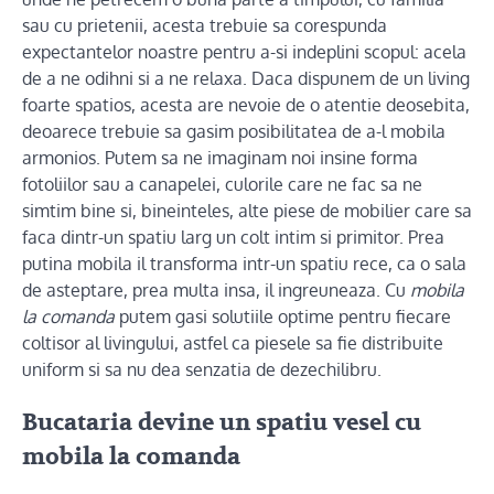
sau cu prietenii, acesta trebuie sa corespunda
expectantelor noastre pentru a-si indeplini scopul: acela
de a ne odihni si a ne relaxa. Daca dispunem de un living
foarte spatios, acesta are nevoie de o atentie deosebita,
deoarece trebuie sa gasim posibilitatea de a-l mobila
armonios. Putem sa ne imaginam noi insine forma
fotoliilor sau a canapelei, culorile care ne fac sa ne
simtim bine si, bineinteles, alte piese de mobilier care sa
faca dintr-un spatiu larg un colt intim si primitor. Prea
putina mobila il transforma intr-un spatiu rece, ca o sala
de asteptare, prea multa insa, il ingreuneaza. Cu
mobila
la comanda
putem gasi solutiile optime pentru fiecare
coltisor al livingului, astfel ca piesele sa fie distribuite
uniform si sa nu dea senzatia de dezechilibru.
Bucataria devine un spatiu vesel cu
mobila la comanda