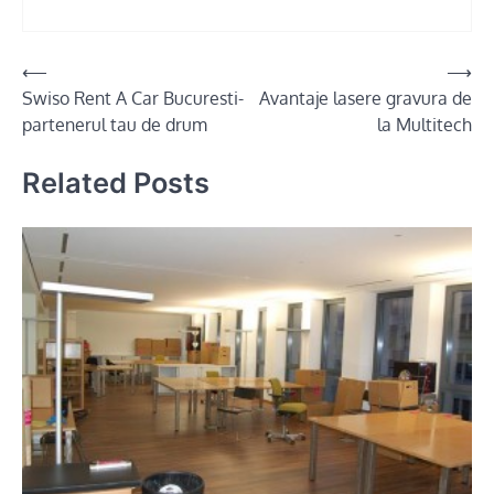
Post
⟵
⟶
Swiso Rent A Car Bucuresti-
Avantaje lasere gravura de
navigation
partenerul tau de drum
la Multitech
Related Posts