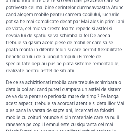
amanuntita intre oferte si o veti gasi pe aceea care se
potriveste cel mai bine cerintelor dumneavoastra.Atunci
cand alegem mobile pentru camera copilului, lucrurile
pot sa fie mai complicate decat par.Mai ales in primii ani
de viata, cel mic va creste foarte repede si astfel si
nevoia lui de spatiu se va schimba la fel.De aceea
trebuie sa gasim acele piese de mobilier care sa se
poata monta in diferite feluri si care permit flexibilitate
beneficiarului de-a lungul timpului.Firmele de
specialitate deja au pus pe piata sisteme remontabile,
realizate pentru astfel de situatii.
De ce sa achizitionati mobila care trebuie schimbata o
data la doi ani cand puteti cumpara un astfel de sistem
ce va dura pentru o perioada mare de timp ? Pe langa
acest aspect, trebuie sa acordati atentie si detaliilor.Mai
ales pana la varsta de sapte ani, incercati sa folositi
mobile cu colturi rotunde si din materiale care sa nu il
raneasca pe copil.Lemnul este cu siguranta cel mai