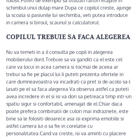
folosit.Puteti de exemplu sa utilizati rafturi etajate in
schimbul unui dulap mare.Dupa ce copilul creste, ajunge
la scoala si pasiunile lui sechimba, veti putea introduce
in camera si biroul, scaunul si calculatorul.
COPILUL TREBUIE SA FACA ALEGEREA
Nu va temeti in a il consulta pe copil in alegerea
mobilierului dorit.Trebuie sa va ganditi ca el este cel
care va locui in acea camera si tocmai de aceea ar
trebui sa fie pe placul lui.Ii puteti prezenta ofertele in
care dumneavoastra va incadrati ca pret si de-acolo sa-l
lasati pe el sa faca alegerea.Va observa astfel ca puteti
avea incredere in el si isi va dori sa petreaca timp intr-un
spatiu sigur si confortabil, amenajat de el.Chiar daca
poate prefera combinatii de culori mai indraznete, este
bine sa le folositi deoarece asa isi exprima emotiile si
astfel camera lui o sa fie in corelatie cu
personalitatea.Cand va creste, isi va aminti cu placere