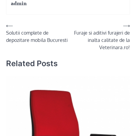
admin
Post
⟵
⟶
Solutii complete de
Furaje si aditivi furajeri de
navigation
depozitare mobila Bucuresti
inalta calitate de la
Veterinara.ro!
Related Posts