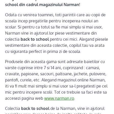
school din cadrul magazinului Narman!
Odata cu venirea toamnei, toti parintii care au copii de
scoala incep pregatirile pentru inceperea noului an
scolar. Si pentru ca totul sa fie mai simplu si mai usor,
Narman vine in ajutorul lor piese vestimentare din
colectia
back to school
pentru cei mici. Alegand piesele
vestimentare din aceasta colectie, copilul tau va arata
cu siguranta perfect in prima zi de scoala.
Produsele din aceasta gama sunt adresate baietilor cu
varste cuprinse intre 7 si 14 ani, cuprinzand : camasi,
cravate, papioane, sacouri, paltoane, jachete, pulovere,
pantofi, curele, etc. Alegand magazinul online Narman,
iti va fi mult mai simplu si mai usor sa-l pregatesti pe cel
mic pentru incepere scolii. Tot ce trebuie sa faci este sa
accesezi pagina web
www.narman.ro
.
Colectia
back to school
de la Narman, vine in ajutorul