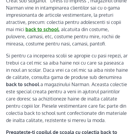
Creat sub sloganul “ Dress to impress”, magazinul online
Narman vine in intampinarea clientilor sai cu o gama
impresionanta de articole vestimentare, la preturi
atractive, precum: colectia pentru adolescenti si copii
mai mici
back to school
, alcatuita din costume,
pulovere, camasi, etc, costume pentru mire, rochii de
mireasa, costume pentru nasi, camasi, pantofi.
Si pentru ca inceperea scolii se apropie cu pasi repezi, ar
trebui ca cel mic sa aiba haine noi cu care sa paseasca
in noul an scolar. Daca vrei ca cel mic sa aiba niste haine
de calitate, consulta gama de produse sub denumirea
back to school
a magazinului Narman. Aceasta colectie
este special creata pentru a veni in ajutorul parintilor
care doresc sa achizitioneze haine de inalta calitate
pentru copiii lor. Piesele vestimentare care fac parte din
colectia back to school sunt confectionate din materiale
de inalta calitate, rezistente si mereu la moda.
Pregateste-ti copilul de scoala cu colectia back to