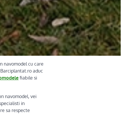
 un navomodel cu care
a Barciplantat.ro aduc
omodele
fiabile si
 un navomodel, vei
pecialisti in
re sa respecte