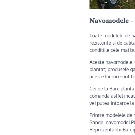
Navomodele – a
Toate modelele de n
rezistente si de calit
conditiile cele mai b
Aceste navomodele isi
plantat; produsele ga
aceste lucruri sunt t
Cei de la Barciplant
comanda astfel incat, 
vei putea intoarce la 
Printre modelele de 
Range, navomodel Pik
Reprezentantii Barcip