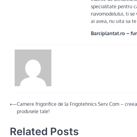
specialitate pentru 
navomodelului, ti se 
ai avea, nu uita sa te
Barciplantat.ro – f
Post
⟵
Camere frigorifice de la Frigotehnics Serv Com – cree
produsele tale!
navigation
Related Posts