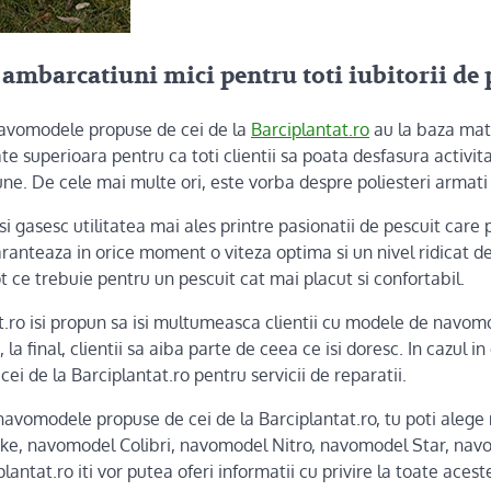
mbarcatiuni mici pentru toti iubitorii de 
avomodele propuse de cei de la
Barciplantat.ro
au la baza mat
ate superioara pentru ca toti clientii sa poata desfasura activita
une. De cele mai multe ori, este vorba despre poliesteri armati c
 gasesc utilitatea mai ales printre pasionatii de pescuit care 
ranteaza in orice moment o viteza optima si un nivel ridicat de 
ot ce trebuie pentru un pescuit cat mai placut si confortabil.
at.ro isi propun sa isi multumeasca clientii cu modele de navo
la final, clientii sa aiba parte de ceea ce isi doresc. In cazul in
cei de la Barciplantat.ro pentru servicii de reparatii.
navomodele propuse de cei de la Barciplantat.ro, tu poti aleg
e, navomodel Colibri, navomodel Nitro, navomodel Star, navo
lantat.ro iti vor putea oferi informatii cu privire la toate aces