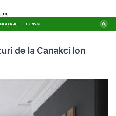
stru.
HNOLOGIE
TURISM
turi de la Canakci Ion