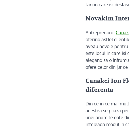
tari in care isi desfa
Novakim Intern
Antreprenorul
Canakc
oferind astfel client
aveau nevoie pentru a
este locul in care isi
alegand sa o infrumus
ofere celor din jur ce
Canakci Ion Fl
diferenta
Din ce in ce mai mul
acestea se pliaza perf
unei anumite cote din
inteleaga modul in ca