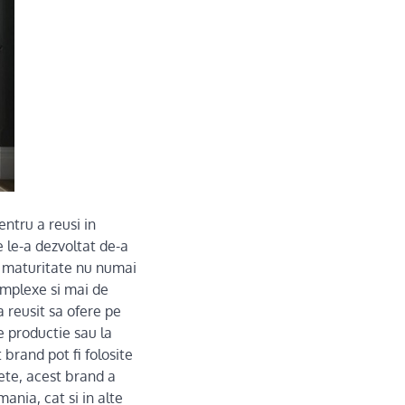
entru a reusi in
e le-a dezvoltat de-a
de maturitate nu numai
complexe si mai de
a reusit sa ofere pe
e productie sau la
brand pot fi folosite
ete, acest brand a
ania, cat si in alte