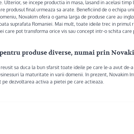
 Ulterior, se incepe productia in masa, lasand in acelasi timp l
are produsul final urmeaza sa arate. Beneficiind de o echipa uni
domeniu, Novakim ofera o gama larga de produse care au inglob
oata suprafata Romaniei. Mai mult, toate ideile trec in primul 
i care pot transforma orice vis sau concept intr-o schita care 
 pentru produse diverse, numai prin Novak
reusit sa duca la bun sfarsit toate ideile pe care le-a avut de-a
inessuri la maturitate in varii domenii. In prezent, Novakim In
 pe dezvoltarea activa a pietei pe care actieaza.