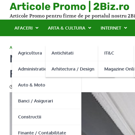
Skip
Articole Promo | 2Biz.ro
to
Articole Promo pentru firme de pe portalul nostru 2Bi
content
AFACERI
ARTA & CULTURA
INTERNET
AFACERI
Agricultura
Antichitati
IT&C
Novakim, lider national pr
Administratie Publica
Arhitectura / Design
Magazine Onli
Florin
Auto & Moto
13/01/2016
Banci / Asigurari
Constructii
Finante / Contabilitate