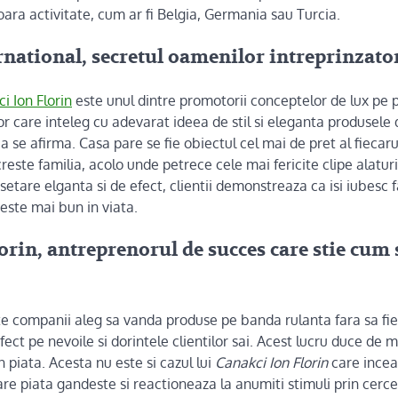
soara activitate, cum ar fi Belgia, Germania sau Turcia.
ational, secretul oamenilor intreprinzato
i Ion Florin
este unul dintre promotorii conceptelor de lux pe 
ilor care inteleg cu adevarat ideea de stil si eleganta produsele
 se afirma. Casa pare se fie obiectul cel mai de pret al fiecaru
 creste familia, acolo unde petrece cele mai fericite clipe alaturi
etare elganta si de efect, clientii demonstreaza ca isi iubesc fa
 este mai bun in viata.
orin, antreprenorul de succes care stie cum 
te companii aleg sa vanda produse pe banda rulanta fara sa fi
ect pe nevoile si dorintele clientilor sai. Acest lucru duce de m
 piata. Acesta nu este si cazul lui
Canakci Ion Florin
care incea
re piata gandeste si reactioneaza la anumiti stimuli prin cerce