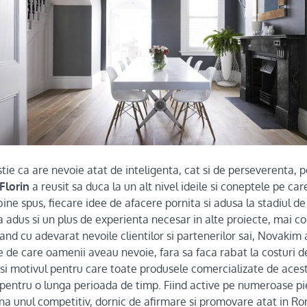
tie ca are nevoie atat de inteligenta, cat si de perseverenta, p
Florin
a reusit sa duca la un alt nivel ideile si coneptele pe car
bine spus, fiecare idee de afacere pornita si adusa la stadiul 
 a adus si un plus de experienta necesar in alte proiecte, mai 
and cu adevarat nevoile clientilor si partenerilor sai, Novakim 
 de care oamenii aveau nevoie, fara sa faca rabat la costuri d
 si motivul pentru care toate produsele comercializate de acest 
, pentru o lunga perioada de timp. Fiind active pe numeroase pi
ina unul competitiv, dornic de afirmare si promovare atat in Rom