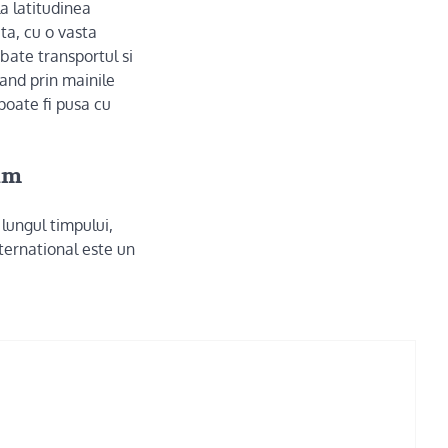
a latitudinea
ta, cu o vasta
ate transportul si
rand prin mainile
poate fi pusa cu
im
 lungul timpului,
ternational este un