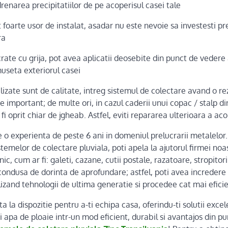
area precipitatiilor de pe acoperisul casei tale
rte usor de instalat, asadar nu este nevoie sa investesti pr
ra
e cu grija, pot avea aplicatii deosebite din punct de vedere al
museta exteriorul casei
ate sunt de calitate, intreg sistemul de colectare avand o rez
te important; de multe ori, in cazul caderii unui copac / stalp d
fi oprit chiar de jgheab. Astfel, eviti repararea ulterioara a aco
 o experienta de peste 6 ani in domeniul prelucrarii metalelor
stemelor de colectare pluviala, poti apela la ajutorul firmei noa
c, cum ar fi: galeti, cazane, cutii postale, razatoare, stropitori
condusa de dorinta de aprofundare; astfel, poti avea incredere 
lizand tehnologii de ultima generatie si procedee cat mai efici
sta la dispozitie pentru a-ti echipa casa, oferindu-ti solutii excele
i apa de ploaie intr-un mod eficient, durabil si avantajos din p