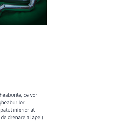
gheaburile, ce vor
jgheaburilor
atul inferior al
 de drenare al apei).