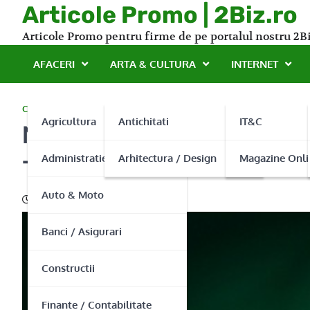
Skip
Articole Promo | 2Biz.ro
to
Articole Promo pentru firme de pe portalul nostru 2Bi
content
AFACERI
ARTA & CULTURA
INTERNET
CONSTRUCTII
Agricultura
Antichitati
IT&C
Nu lasa ploaia in casa – f
Administratie Publica
Arhitectura / Design
Magazine Onli
Transilvania!
Auto & Moto
05/11/2013
Banci / Asigurari
Constructii
Finante / Contabilitate