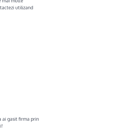
e mai multe
actezi utilizand
 ai gasit firma prin
i!