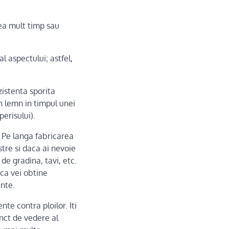
ea mult timp sau
 aspectului; astfel,
istenta sporita
in lemn in timpul unei
perisului).
. Pe langa fabricarea
stre si daca ai nevoie
 de gradina, tavi, etc.
ca vei obtine
ente.
nte contra ploilor. Iti
unct de vedere al