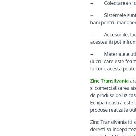
– Colectarea si dren
– Sistemele sunt foa
bani pentru manope
– Accesoriile, lucrat
acestea iti pot infru
– Materialele utiliz
(lucru care este foar
furtuni, acesta poate 
Zinc Transilvania
are
si comercializarea si
de produse de uz casni
Echipa noastra este 
produse realizate uti
Zinc Transilvania iti 
doresti sa indepartez