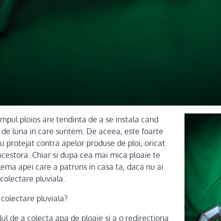
impul ploios are tendinta de a se instala cand
t de luna in care suntem. De aceea, este foarte
u protejat contra apelor produse de ploi, oricat
acestora. Chiar si dupa cea mai mica ploaie te
lema apei care a patruns in casa ta, daca nu ai
 colectare pluviala.
 colectare pluviala?
ul de a colecta apa de ploaie si a o redirectiona