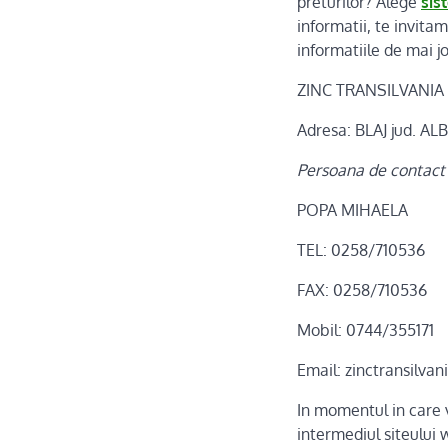
preturilor? Alege
sis
informatii, te invit
informatiile de mai jo
ZINC TRANSILVANIA
Adresa: BLAJ jud. ALB
Persoana de contact
POPA MIHAELA
TEL: 0258/710536
FAX: 0258/710536
Mobil: 0744/355171
Email: zinctransilv
In momentul in care v
intermediul siteului 