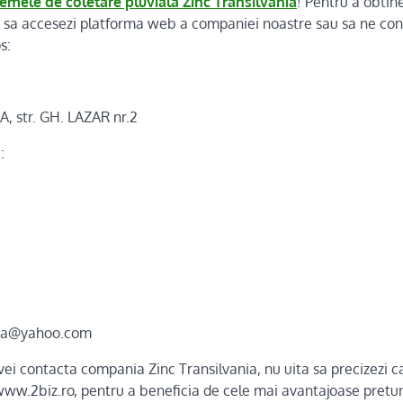
temele de coletare pluviala Zinc Transilvania
! Pentru a obtin
am sa accesezi platforma web a companiei noastre sau sa ne cont
s:
A, str. GH. LAZAR nr.2
:
ania@yahoo.com
ei contacta compania Zinc Transilvania, nu uita sa precizezi ca
www.2biz.ro, pentru a beneficia de cele mai avantajoase pretur