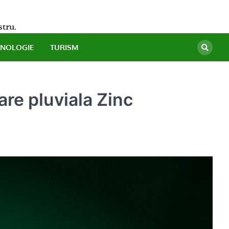
stru.
HNOLOGIE
TURISM
are pluviala Zinc