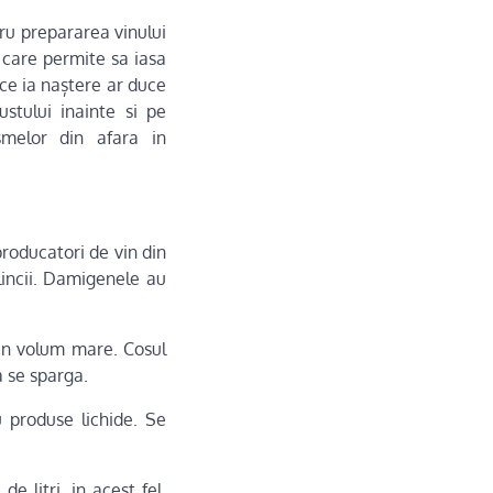
ntru prepararea vinului
 care permite sa iasa
 ce ia naștere ar duce
stului inainte si pe
smelor din afara in
producatori de vin din
lincii. Damigenele au
 un volum mare. Cosul
a se sparga.
u produse lichide. Se
e litri, in acest fel,