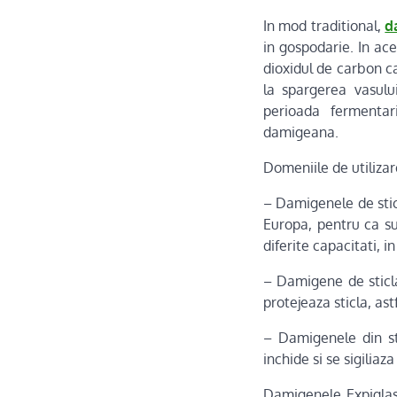
In mod traditional,
d
in gospodarie. In ac
dioxidul de carbon ca
la spargerea vasulu
perioada fermentar
damigeana.
Domeniile de utiliza
– Damigenele de sticl
Europa, pentru ca su
diferite capacitati, 
– Damigene de sticla
protejeaza sticla, ast
– Damigenele din sti
inchide si se sigiliaz
Damigenele Expiglass 