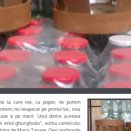
ele la care noi, ca popor, ne putem
ntem, nu neaparat pe primul loc, insa
ntase si pe merit. Unul dintre acestea
i vinul ghiurghiuliu”, vorba cantecului
tima de Maria Tanase. Desi podgoriile