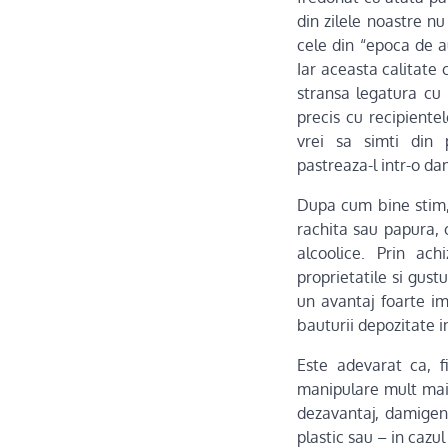
din zilele noastre 
cele din “epoca de a
Iar aceasta calitate c
stransa legatura cu 
precis cu recipiente
vrei sa simti din 
pastreaza-l intr-o da
Dupa cum bine stim, 
rachita sau papura, c
alcoolice. Prin ach
proprietatile si gus
un avantaj foarte im
bauturii depozitate i
Este adevarat ca, f
manipulare mult mai 
dezavantaj, damigene
plastic sau – in cazu