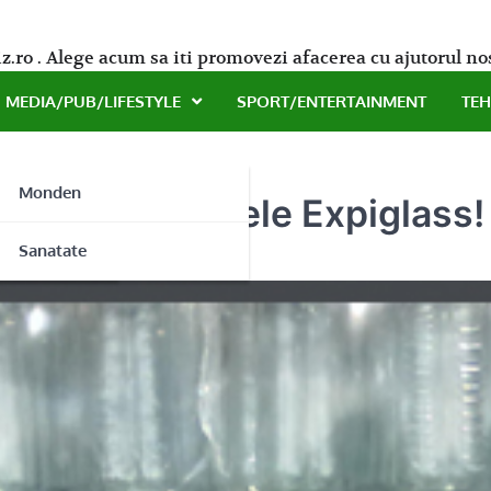
z.ro . Alege acum sa iti promovezi afacerea cu ajutorul no
MEDIA/PUB/LIFESTYLE
SPORT/ENTERTAINMENT
TE
Monden
ate in damigenele Expiglass!
ne
Sanatate