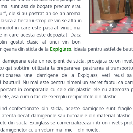
nu mai sunt asa de bogate precum erau
ur”, ele si-au pastrat an de an aroma.
lasica a fiecarui strop de vin se afla in
modul in care este pastrat vinul, mai
le in care acesta este depozitat. Daca
plin gustul clasic al unui vin bun,
migeana din sticla de la
Expiglass
, ideala pentru astfel de baut
damigeana este un recipient de sticla, protejata cu un invelis
u gat subtire, utilizata la prepararea, pastrarea si transportul
izitionarea unei damigene de la Expiglass, veti reusi sa
tul bauturii. Nu mai este pentru nimeni un secret faptul ca dam
portant in comparatie cu cele din plastic: ele nu altereaza pr
n ele, asa cum o fac de exemplu recipientele din plastic.
iind confectionate din sticla, aceste damigene sunt fragile 
atenta decat damigenele sau butoaiele din material plastic.
le din sticla Expiglass se comercializeaza intr-un invelis prot
l damigenelor cu un volum mai mic – din nuiele.