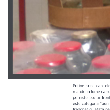
Putine sunt capitol
mandri in lume ca su
pe niste pozitii fru
este categoria “bun i
fredonat cu atata pa