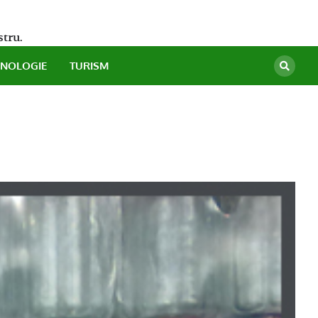
stru.
HNOLOGIE
TURISM