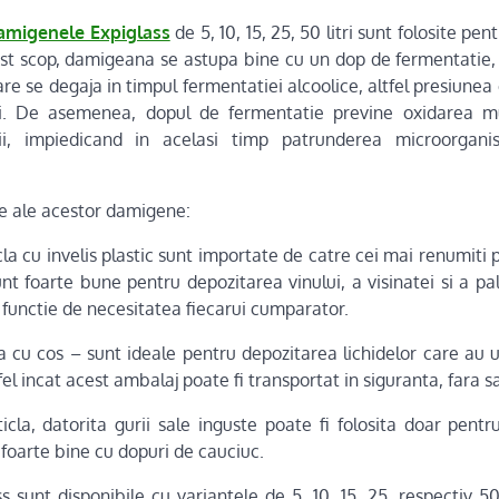
amigenele Expiglass
de 5, 10, 15, 25, 50 litri sunt folosite pe
est scop, damigeana se astupa bine cu un dop de fermentatie,
re se degaja in timpul fermentatiei alcoolice, altfel presiunea
i. De asemenea, dopul de fermentatie previne oxidarea mu
ii, impiedicand in acelasi timp patrunderea microorgani
re ale acestor damigene:
a cu invelis plastic sunt importate de catre cei mai renumiti 
nt foarte bune pentru depozitarea vinului, a visinatei si a pa
in functie de necesitatea fiecarui cumparator.
 cu cos – sunt ideale pentru depozitarea lichidelor care au
fel incat acest ambalaj poate fi transportat in siguranta, fara s
cla, datorita gurii sale inguste poate fi folosita doar pentr
a foarte bine cu dopuri de cauciuc.
sunt disponibile cu variantele de 5, 10, 15, 25, respectiv 50 d