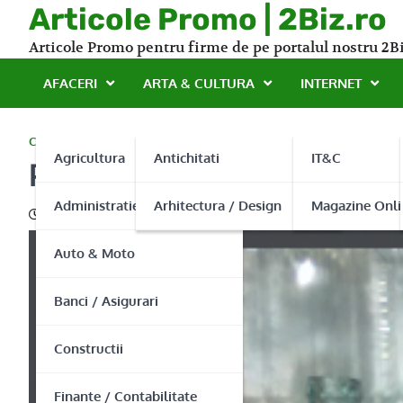
Skip
Articole Promo | 2Biz.ro
to
Articole Promo pentru firme de pe portalul nostru 2Bi
content
AFACERI
ARTA & CULTURA
INTERNET
COMPANII PRODUCATOARE
,
INDUSTRIE
Agricultura
Antichitati
IT&C
Pastreaza un vin de calit
Administratie Publica
Arhitectura / Design
Magazine Onli
04/11/2013
Auto & Moto
Banci / Asigurari
Constructii
Finante / Contabilitate