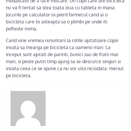
modalitate de a face miscare. Un copil care are bicicleta
nu va fi tentat sa stea toata ziua cu tableta in mana.
Jocurile pe calculator isi pierd farmecul cand ai o
bicicleta care te asteapta sa o plimbi pe unde iti
pofteste inima.
Cand vine vremea renuntarii la rotile ajutatoare copiii
invata sa mearga pe bicicleta ca oamenii mari. La
inceput sunt ajutati de parinti, bunici sau de fratii mai
mari, si peste putin timp ajung sa se descurce singuri si
invata ceea ce se spune ca nu vor uita niciodata: mersul
pe bicicleta.