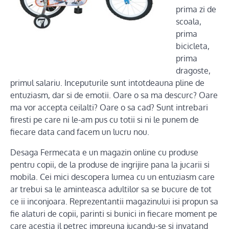
prima zi de
scoala,
prima
bicicleta,
prima
dragoste,
primul salariu. Inceputurile sunt intotdeauna pline de
entuziasm, dar si de emotii. Oare o sa ma descurc? Oare
ma vor accepta ceilalti? Oare o sa cad? Sunt intrebari
firesti pe care ni le-am pus cu totii si ni le punem de
fiecare data cand facem un lucru nou.
Desaga Fermecata e un magazin online cu produse
pentru copii, de la produse de ingrijire pana la jucarii si
mobila. Cei mici descopera lumea cu un entuziasm care
ar trebui sa le aminteasca adultilor sa se bucure de tot
ce ii inconjoara. Reprezentantii magazinului isi propun sa
fie alaturi de copii, parinti si bunici in fiecare moment pe
care acestia il petrec impreuna jucandu-se si invatand