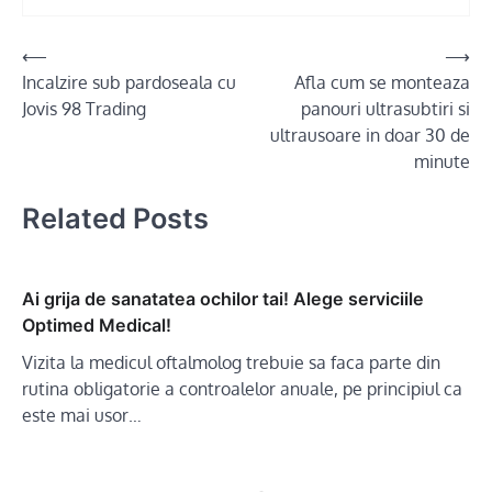
Post
⟵
⟶
Incalzire sub pardoseala cu
Afla cum se monteaza
navigation
Jovis 98 Trading
panouri ultrasubtiri si
ultrausoare in doar 30 de
minute
Related Posts
Ai grija de sanatatea ochilor tai! Alege serviciile
Optimed Medical!
Vizita la medicul oftalmolog trebuie sa faca parte din
rutina obligatorie a controalelor anuale, pe principiul ca
este mai usor…