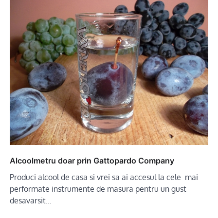
Alcoolmetru doar prin Gattopardo Company
Produci alcool de casa si vrei sa ai accesul la cele mai
performate instrumente de masura pentru un gust
desavarsit…