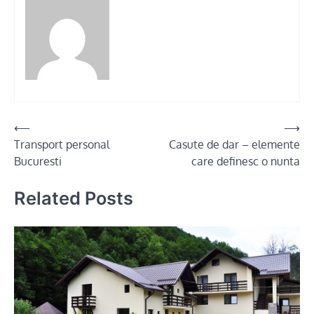
Post
⟵
⟶
Transport personal
Casute de dar – elemente
navigation
Bucuresti
care definesc o nunta
Related Posts