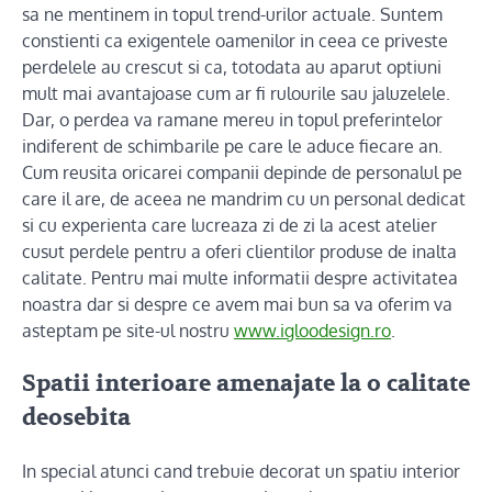
sa ne mentinem in topul trend-urilor actuale. Suntem
constienti ca exigentele oamenilor in ceea ce priveste
perdelele au crescut si ca, totodata au aparut optiuni
mult mai avantajoase cum ar fi rulourile sau jaluzelele.
Dar, o perdea va ramane mereu in topul preferintelor
indiferent de schimbarile pe care le aduce fiecare an.
Cum reusita oricarei companii depinde de personalul pe
care il are, de aceea ne mandrim cu un personal dedicat
si cu experienta care lucreaza zi de zi la acest atelier
cusut perdele pentru a oferi clientilor produse de inalta
calitate. Pentru mai multe informatii despre activitatea
noastra dar si despre ce avem mai bun sa va oferim va
asteptam pe site-ul nostru
www.igloodesign.ro
.
Spatii interioare amenajate la o calitate
deosebita
In special atunci cand trebuie decorat un spatiu interior