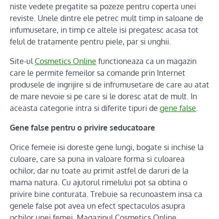
niste vedete pregatite sa pozeze pentru coperta unei
reviste. Unele dintre ele petrec mult timp in saloane de
infumusetare, in timp ce altele isi pregatesc acasa tot
felul de tratamente pentru piele, par si unghii.
Site-ul
Cosmetics Online
functioneaza ca un magazin
care le permite femeilor sa comande prin Internet
produsele de ingrijire si de infrumusetare de care au atat
de mare nevoie si pe care si le doresc atat de mult. In
aceasta categorie intra si diferite tipuri de
gene false
.
Gene false pentru o privire seducatoare
Orice femeie isi doreste gene lungi, bogate si inchise la
culoare, care sa puna in valoare forma si culoarea
ochilor, dar nu toate au primit astfel de daruri de la
mama natura. Cu ajutorul rimelului pot sa obtina o
privire bine conturata. Trebuie sa recunoastem insa ca
genele false pot avea un efect spectaculos asupra
ochilor unei femei. Magazinul Cosmetics Online