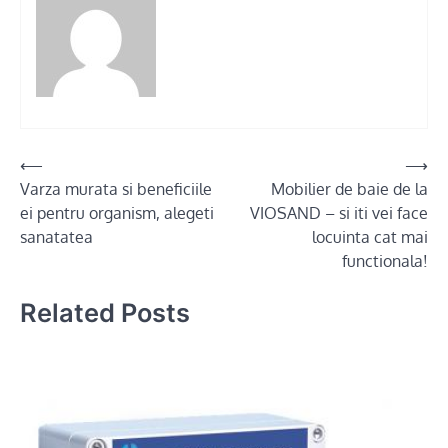
Post
⟵
⟶
Varza murata si beneficiile
Mobilier de baie de la
navigation
ei pentru organism, alegeti
VIOSAND – si iti vei face
sanatatea
locuinta cat mai
functionala!
Related Posts