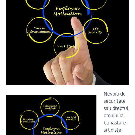
Nevoia de
securitate
sau dreptul
omului la
bunastare
si liniste