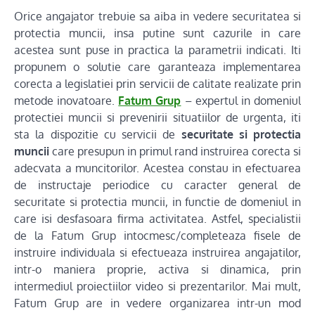
Orice angajator trebuie sa aiba in vedere securitatea si
protectia muncii, insa putine sunt cazurile in care
acestea sunt puse in practica la parametrii indicati. Iti
propunem o solutie care garanteaza implementarea
corecta a legislatiei prin servicii de calitate realizate prin
metode inovatoare.
Fatum Grup
– expertul in domeniul
protectiei muncii si prevenirii situatiilor de urgenta, iti
sta la dispozitie cu servicii de
securitate si protectia
muncii
care presupun in primul rand instruirea corecta si
adecvata a muncitorilor. Acestea constau in efectuarea
de instructaje periodice cu caracter general de
securitate si protectia muncii, in functie de domeniul in
care isi desfasoara firma activitatea. Astfel, specialistii
de la Fatum Grup intocmesc/completeaza fisele de
instruire individuala si efectueaza instruirea angajatilor,
intr-o maniera proprie, activa si dinamica, prin
intermediul proiectiilor video si prezentarilor. Mai mult,
Fatum Grup are in vedere organizarea intr-un mod