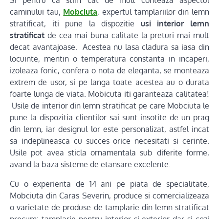
caminului tau,
Mobciuta
, expertul tamplariilor din lemn
stratificat, iti pune la dispozitie
usi interior lemn
stratificat
de cea mai buna calitate la preturi mai mult
decat avantajoase. Acestea nu lasa cladura sa iasa din
locuinte, mentin o temperatura constanta in incaperi,
izoleaza fonic, confera o nota de eleganta, se monteaza
extrem de usor, si pe langa toate acestea au o durata
foarte lunga de viata. Mobicuta iti garanteaza calitatea!
Usile de interior din lemn stratificat pe care Mobciuta le
pune la dispozitia clientilor sai sunt insotite de un prag
din lemn, iar designul lor este personalizat, astfel incat
sa indeplineasca cu succes orice necesitati si cerinte.
Usile pot avea sticla ornamentala sub diferite forme,
avand la baza sisteme de etansare excelente.
Cu o experienta de 14 ani pe piata de specialitate,
Mobciuta din Caras Severin, produce si comercializeaza
o varietate de produse de tamplarie din lemn stratificat
precum: tamplarie pentru interior si exterior dar si cozi