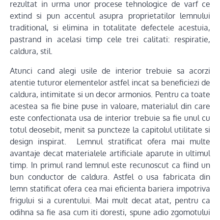
rezultat in urma unor procese tehnologice de varf ce
extind si pun accentul asupra proprietatilor lemnului
traditional, si elimina in totalitate defectele acestuia,
pastrand in acelasi timp cele trei calitati: respiratie,
caldura, stil.
Atunci cand alegi usile de interior trebuie sa acorzi
atentie tuturor elementelor astfel incat sa beneficiezi de
caldura, intimitate si un decor armonios. Pentru ca toate
acestea sa fie bine puse in valoare, materialul din care
este confectionata usa de interior trebuie sa fie unul cu
totul deosebit, menit sa puncteze la capitolul utilitate si
design inspirat. Lemnul stratificat ofera mai multe
avantaje decat materialele artificiale aparute in ultimul
timp. In primul rand lemnul este recunoscut ca fiind un
bun conductor de caldura. Astfel o usa fabricata din
lemn statificat ofera cea mai eficienta bariera impotriva
frigului si a curentului. Mai mult decat atat, pentru ca
odihna sa fie asa cum iti doresti, spune adio zgomotului