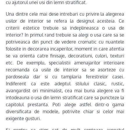
cu ajutorul unei usi din lemn stratificat.
Una dintre cele mai dese intrebari cu privire la alegerea
usilor de interior se refera la designul acesteia. Ce
criterii estetice trebuie sa indeplineasca o usa de
interior? In primul rand trebuie sa alegi o usa care sa se
potriveasca din punct de vedere cromatic cu nuantele
folosite in decorarea incaperilor, moment in care atentia
se va orienta catre finisaje, decoratiuni, culori, texturi
etc. De exemplu, specialistii amenajarilor interioare
recomanda ca usile de interior sa se asorteze cu
pardoseala dar si cu tamplaria ferestrelor casei.
Indiferent ca este adeptul stilului clasic, rustic,
avangardist ori minimalist, cea mai buna alegere va fi
intodeauna o usa din lemn stratificat care sa puncteze la
capitolul prestanta. Poti alege astfel dintr-o gama
diversificata de modele, potrivite chiar si celor mai
exigente gusturi.
Si pentru ca stim cat de mult conteaza aspectul