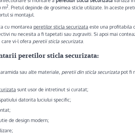
confectionare si montare a
peretilor sticla securizata
variaza in
2
u m
. Pretul depinde de grosimea sticle utilizate. In aceste pret
rtul si montajul.
ata cu montarea
peretilor sticla securizata
este una profitabila
ctivi nu necesita a fi tapetati sau zugraviti. Si apoi mai contea
 care vi-l ofera
peretii sticla securizata
.
ntarii
peretilor sticla securizata
:
aramida sau alte materiale,
peretii din sticla securizata
pot fi
curizata
sunt usor de intretinut si curatat;
patiului datorita luciului specific;
ntat;
lutie de design modern;
lizare;