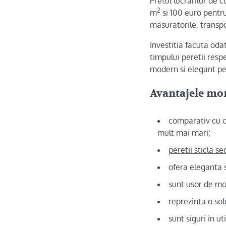
Pretul lucrarilor de 
2
m
si 100 euro pentr
masuratorile, transpo
Investitia facuta od
timpului peretii respe
modern si elegant pe
Avantajele mo
comparativ cu c
mult mai mari;
peretii sticla se
ofera eleganta s
sunt usor de mo
reprezinta o so
sunt siguri in uti