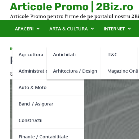
Skip
Articole Promo | 2Biz.ro
to
Articole Promo pentru firme de pe portalul nostru 2Bi
content
AFACERI
ARTA & CULTURA
INTERNET
INSTALATII
Agricultura
Antichitati
IT&C
Pereti sticla securizata
Administratie Publica
Arhitectura / Design
Magazine Onli
23/09/2015
Auto & Moto
Banci / Asigurari
Constructii
Finante / Contabilitate