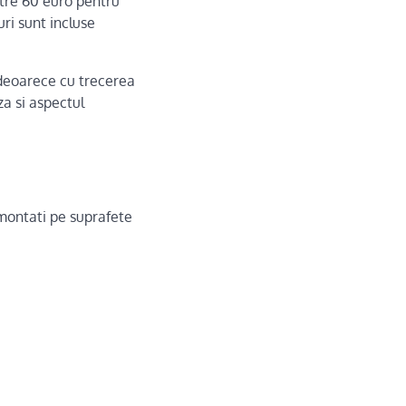
tre 60 euro pentru
uri sunt incluse
 deoarece cu trecerea
za si aspectul
 montati pe suprafete