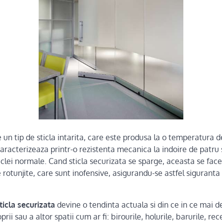
e un tip de sticla intarita, care este produsa la o temperatura
caracterizeaza printr-o rezistenta mecanica la indoire de patru s
clei normale. Cand sticla securizata se sparge, aceasta se face 
e rotunjite, care sunt inofensive, asigurandu-se astfel siguranta 
ticla securizata
devine o tendinta actuala si din ce in ce mai de
rii sau a altor spatii cum ar fi: birourile, holurile, barurile, rece