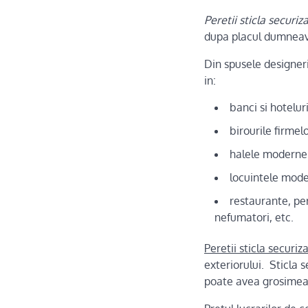
Peretii sticla securiz
dupa placul dumneavo
Din spusele designeril
in:
banci si hoteluri
birourile firmel
halele moderne 
locuintele mode
restaurante, per
nefumatori, etc.
Peretii sticla securiz
exteriorului. Sticla 
poate avea grosimea 