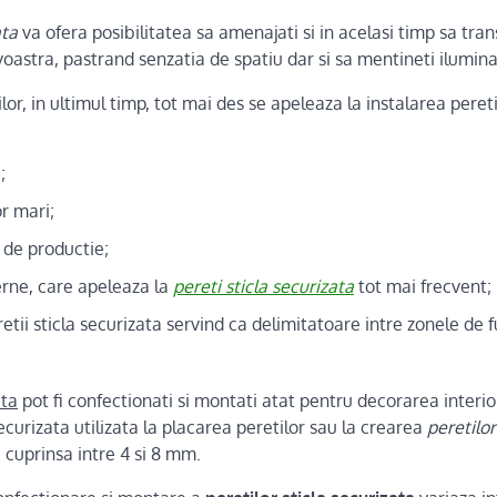
ata
va ofera posibilitatea sa amenajati si in acelasi timp sa tran
astra, pastrand senzatia de spatiu dar si sa mentineti ilumina
or, in ultimul timp, tot mai des se apeleaza la instalarea pereti
;
or mari;
de productie;
rne, care apeleaza la
pereti sticla securizata
tot mai frecvent;
etii sticla securizata servind ca delimitatoare intre zonele de 
ata
pot fi confectionati si montati atat pentru decorarea interior
securizata utilizata la placarea peretilor sau la crearea
peretilor
cuprinsa intre 4 si 8 mm.